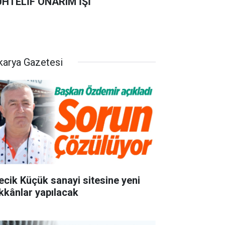
HTELİF ONARIM İŞİ
karya Gazetesi
lecik Küçük sanayi sitesine yeni
kkânlar yapılacak