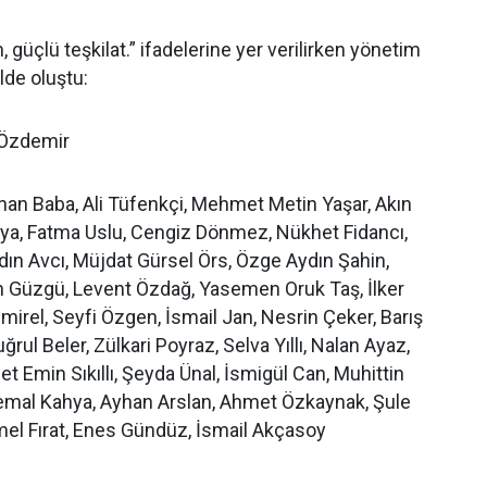
, güçlü teşkilat.” ifadelerine yer verilirken yönetim
ilde oluştu:
i Özdemir
inan Baba, Ali Tüfenkçi, Mehmet Metin Yaşar, Akın
aya, Fatma Uslu, Cengiz Dönmez, Nükhet Fidancı,
dın Avcı, Müjdat Gürsel Örs, Özge Aydın Şahin,
n Güzgü, Levent Özdağ, Yasemen Oruk Taş, İlker
mirel, Seyfi Özgen, İsmail Jan, Nesrin Çeker, Barış
rul Beler, Zülkari Poyraz, Selva Yıllı, Nalan Ayaz,
Emin Sıkıllı, Şeyda Ünal, İsmigül Can, Muhittin
 Kemal Kahya, Ayhan Arslan, Ahmet Özkaynak, Şule
mel Fırat, Enes Gündüz, İsmail Akçasoy