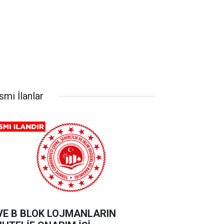
smi İlanlar
VE B BLOK LOJMANLARIN