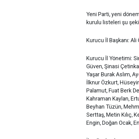
Yeni Parti, yeni dönem
kurulu listeleri şu şek
Kurucu İl Başkanı: Al
Kurucu İl Yönetimi: S
Güven, Şinasi Çetink
Yaşar Burak Aslım, Ay
İlknur Özkurt, Hüseyi
Palamut, Fuat Berk De
Kahraman Kaylan, Ertuğ
Beyhan Tüzün, Mehmet 
Serttaş, Metin Kılıç,
Engin, Doğan Ocak, E