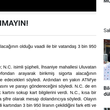
MU
NMAYIN!
Sa
alacağının olduğu vaadi ile bir vatandaş 3 bin 950
e; N.C. isimli şüpheli, İhsaniye mahallesi Uluvatan
efondan arayarak birikmiş sigorta alacağının
de edecekleri söyledi. Ardından en yakın ATM'ye
asını ve parayı göndereceğini söyledi. N.C. de en
Bi
artını sokup kart bilgilerini verdi. N.C., kısa bir
dü
 şifre olarak mesajı dolandırıcıya söyledi. Olayın
i kartından 3 bin 950 liranın çekildiğini fark etti ve