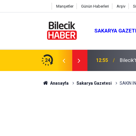
Manşetler
Günün Haberleri
Arşiv
S
SAKARYA GAZET
24
12:55
Bilecik
Anasayfa
Sakarya Gazetesi
SAKIN İ