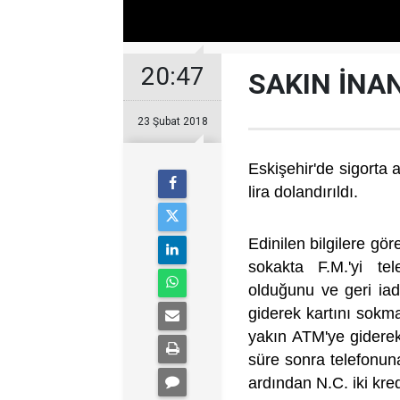
20:47
SAKIN İNA
23 Şubat 2018
Eskişehir'de sigorta 
lira dolandırıldı.
Edinilen bilgilere gör
sokakta F.M.'yi tel
olduğunu ve geri ia
giderek kartını sokm
yakın ATM'ye giderek k
süre sonra telefonuna
ardından N.C. iki kred