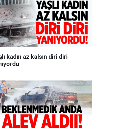
lı kadın az kalsın diri diri
nıyordu