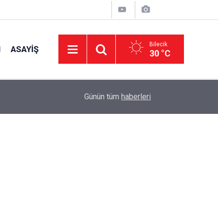
Bilecik
I
ASAYIŞ
30 °C
12:16
Yeni Parti Bozüyük ve Merkez Teşkilatları Belli 
Günün tüm
haberleri