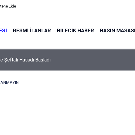
itene Ekle
ESI
RESMI İLANLAR
BILECIK HABER
BASIN MASAS
’te Şeftali Hasadı Başladı
NANMAYIN!