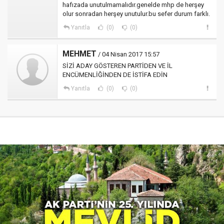
hafızada unutulmamalıdır.genelde mhp de herşey
olur sonradan herşey unutulur.bu sefer durum farklı.
Yanıtla
(0)
(0)
MEHMET
/ 04 Nisan 2017 15:57
SİZİ ADAY GÖSTEREN PARTİDEN VE İL
ENCÜMENLİĞİNDEN DE İSTİFA EDİN
Yanıtla
(0)
(0)