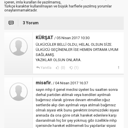
içeren, imla kuralları ile yazılmamış,
Türkçe karakter kullanılmayan ve büyük harflerle yazılmış yorumlar
onaylanmamaktadır.
3 Yorum
KÜRŞAT
/ 05 Nisan 2017 10:30
ÜLKÜCÜLER BELLİ OLDU, HELAL OLSUN SİZE.
ÜLKÜCÜ GEÇİNENLER İSE HEMEN ORTAMA UYUM
SAĞLAMIŞ.
YAZIKLAR OLSUN ONLARA.
Yanıtla
(0)
(1)
misafir.
/ 04 Nisan 2017 16:37
sayın mhp il genel meclisi üyeleri bu saatten sonra
derhal partiden atılmalı veya kendileri ayrılmalı
bağımsız olarak göreve devam etmeliler.oğuz
sertlerde akp den ayrılmalı veya atılmalı bağımsız
olmalı.siyasi etik bunu gerektirir.önümüzdeki siyasi
arenada da ona göre ortak hareket edenlere karşı
davranılmalı hiç bir şey yokmuş gibi özellikle mhp
içerisinde hareket edilmemeli bu yapılanlar siyasi