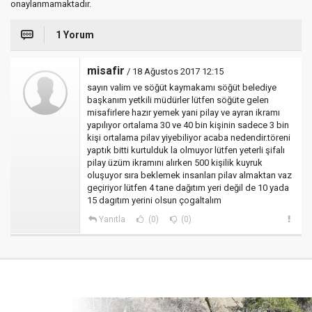
onaylanmamaktadır.
1 Yorum
misafir
/ 18 Ağustos 2017 12:15
sayın valim ve söğüt kaymakamı söğüt belediye
başkanım yetkili müdürler lütfen söğüte gelen
misafirlere hazır yemek yani pilay ve ayran ikramı
yapılıyor ortalama 30 ve 40 bin kişinin sadece 3 bin
kişi ortalama pilav yiyebiliyor acaba nedendir.töreni
yaptık bitti kurtulduk la olmuyor lütfen yeterli şifalı
pilay üzüm ikramını alırken 500 kişilik kuyruk
oluşuyor sıra beklemek insanları pilav almaktan vaz
geçiriyor lütfen 4 tane dağıtım yeri değil de 10 yada
15 dagıtım yerini olsun çogaltalım
Yanıtla
(0)
(0)