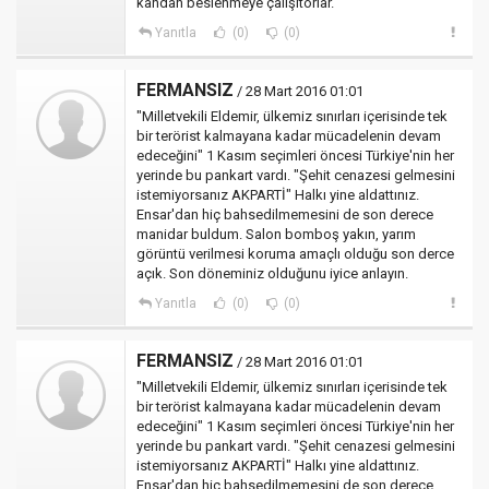
kandan beslenmeye çalışıtorlar.
Yanıtla
(0)
(0)
FERMANSIZ
/ 28 Mart 2016 01:01
"Milletvekili Eldemir, ülkemiz sınırları içerisinde tek
bir terörist kalmayana kadar mücadelenin devam
edeceğini" 1 Kasım seçimleri öncesi Türkiye'nin her
yerinde bu pankart vardı. "Şehit cenazesi gelmesini
istemiyorsanız AKPARTİ" Halkı yine aldattınız.
Ensar'dan hiç bahsedilmemesini de son derece
manidar buldum. Salon bomboş yakın, yarım
görüntü verilmesi koruma amaçlı olduğu son derce
açık. Son döneminiz olduğunu iyice anlayın.
Yanıtla
(0)
(0)
FERMANSIZ
/ 28 Mart 2016 01:01
"Milletvekili Eldemir, ülkemiz sınırları içerisinde tek
bir terörist kalmayana kadar mücadelenin devam
edeceğini" 1 Kasım seçimleri öncesi Türkiye'nin her
yerinde bu pankart vardı. "Şehit cenazesi gelmesini
istemiyorsanız AKPARTİ" Halkı yine aldattınız.
Ensar'dan hiç bahsedilmemesini de son derece