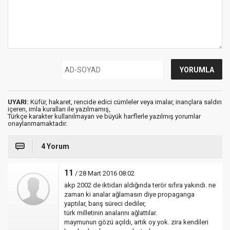
UYARI:
Küfür, hakaret, rencide edici cümleler veya imalar, inançlara saldırı
içeren, imla kuralları ile yazılmamış,
Türkçe karakter kullanılmayan ve büyük harflerle yazılmış yorumlar
onaylanmamaktadır.
4 Yorum
11
/ 28 Mart 2016 08:02
akp 2002 de iktidarı aldığında terör sıfıra yakındı. ne
zaman ki analar ağlamasın diye propaganga
yaptılar, barış süreci dediler,
türk milletinin analarını ağlattılar.
maymunun gözü açıldı, artık oy yok. zira kendileri