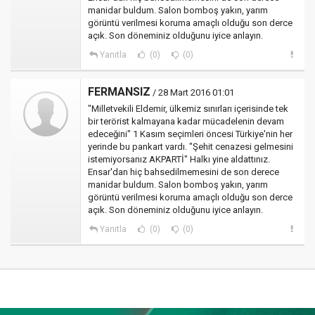
manidar buldum. Salon bomboş yakın, yarım
görüntü verilmesi koruma amaçlı olduğu son derce
açık. Son döneminiz olduğunu iyice anlayın.
Yanıtla
(0)
(0)
FERMANSIZ
/ 28 Mart 2016 01:01
"Milletvekili Eldemir, ülkemiz sınırları içerisinde tek
bir terörist kalmayana kadar mücadelenin devam
edeceğini" 1 Kasım seçimleri öncesi Türkiye'nin her
yerinde bu pankart vardı. "Şehit cenazesi gelmesini
istemiyorsanız AKPARTİ" Halkı yine aldattınız.
Ensar'dan hiç bahsedilmemesini de son derece
manidar buldum. Salon bomboş yakın, yarım
görüntü verilmesi koruma amaçlı olduğu son derce
açık. Son döneminiz olduğunu iyice anlayın.
Yanıtla
(0)
(0)