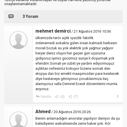
onaylanmamaktadır.
3 Yorum
mehmet demirci
/ 21 Ağustos 2016 10:36
ülkemizde terör açlık işsizlik fakirlik
önlenemedi.sokakta gülen insan kalmadı.herkesin
morali bozuk.su yok elektrik yok yağmur yağıyor
heryer deniz oluyor.her geçen gün uçuruma
gidiyoruz.işimiz gücümüz suriye li doyurmak.yok
efendim Somali ye cubiti ye yardım ediyormuşuz
açlıktan nefesimiz kokuyor bizene somali den
etopya dan biz emekli maaşımızdan para kesilecek
diye hastaneye gitmiyoruz.çocuklarımıza ilaç
alamıyoruz valla Demirel Ecevit dönemlerini mumla
arıyoruz.
Yanıtla
(0)
(7)
Ahmed
/ 20 Ağustos 2016 20:26
Benim anlamadığım anonslar yapılıyor deniyor da şu
belediyenin websitesinde zerre haber yok. Kör