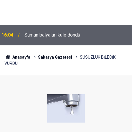
16:04
Saman balyaları küle döndü
Anasayfa
Sakarya Gazetesi
SUSUZLUK BİLECİK'İ
VURDU