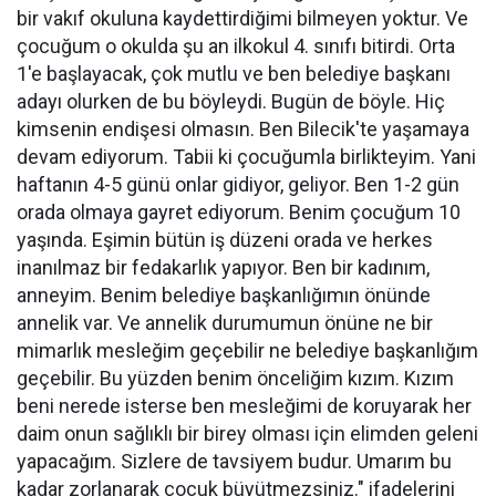
bir vakıf okuluna kaydettirdiğimi bilmeyen yoktur. Ve
çocuğum o okulda şu an ilkokul 4. sınıfı bitirdi. Orta
1'e başlayacak, çok mutlu ve ben belediye başkanı
adayı olurken de bu böyleydi. Bugün de böyle. Hiç
kimsenin endişesi olmasın. Ben Bilecik'te yaşamaya
devam ediyorum. Tabii ki çocuğumla birlikteyim. Yani
haftanın 4-5 günü onlar gidiyor, geliyor. Ben 1-2 gün
orada olmaya gayret ediyorum. Benim çocuğum 10
yaşında. Eşimin bütün iş düzeni orada ve herkes
inanılmaz bir fedakarlık yapıyor. Ben bir kadınım,
anneyim. Benim belediye başkanlığımın önünde
annelik var. Ve annelik durumumun önüne ne bir
mimarlık mesleğim geçebilir ne belediye başkanlığım
geçebilir. Bu yüzden benim önceliğim kızım. Kızım
beni nerede isterse ben mesleğimi de koruyarak her
daim onun sağlıklı bir birey olması için elimden geleni
yapacağım. Sizlere de tavsiyem budur. Umarım bu
kadar zorlanarak çocuk büyütmezsiniz." ifadelerini