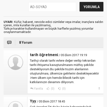
UYARI:
Küfür, hakaret, rencide edici cümleler veya imalar, inançlara saldırı
içeren, imla kuralları ile yazılmamış,
Türkçe karakter kullanılmayan ve büyük harflerle yazılmış yorumlar
onaylanmamaktadır.
8 Yorum
tarih öğretmeni
/ 05 Ekim 2017 19:19
Tarihçi olarak tarihi evlere değer verilip tekrardan
tarihi ihtişama kavuşturulmasını müthiş şekilde
destekliyorum.Bu şekilde truzim alanlarının
oluşturulması, ülkemize gelirlerini destekleyecektir
.Hem ülkem için hemde Bilecik tarihi için
katkılarınızın devamını diliyorum.
Yanıtla
(0)
(0)
Yyy
/ 05 Ekim 2017 18:45
Çok önceleri Trt de bu köyün kahvesinde hak