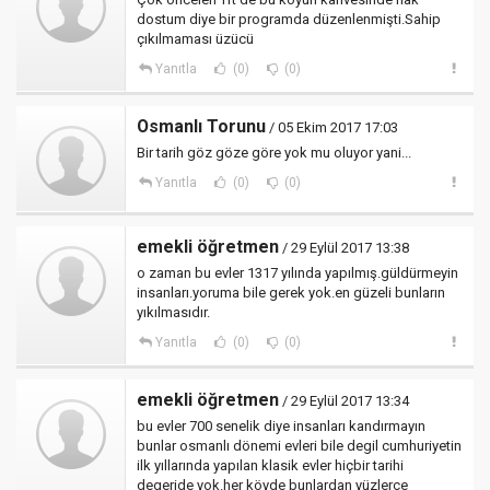
dostum diye bir programda düzenlenmişti.Sahip
çıkılmaması üzücü
Yanıtla
(0)
(0)
Osmanlı Torunu
/ 05 Ekim 2017 17:03
Bir tarih göz göze göre yok mu oluyor yani...
Yanıtla
(0)
(0)
emekli öğretmen
/ 29 Eylül 2017 13:38
o zaman bu evler 1317 yılında yapılmış.güldürmeyin
insanları.yoruma bile gerek yok.en güzeli bunların
yıkılmasıdır.
Yanıtla
(0)
(0)
emekli öğretmen
/ 29 Eylül 2017 13:34
bu evler 700 senelik diye insanları kandırmayın
bunlar osmanlı dönemi evleri bile degil cumhuriyetin
ilk yıllarında yapılan klasik evler hiçbir tarihi
degeride yok.her köyde bunlardan yüzlerce