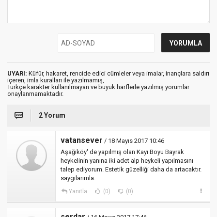
UYARI:
Küfür, hakaret, rencide edici cümleler veya imalar, inançlara saldırı
içeren, imla kuralları ile yazılmamış,
Türkçe karakter kullanılmayan ve büyük harflerle yazılmış yorumlar
onaylanmamaktadır.
2 Yorum
vatansever
/ 18 Mayıs 2017 10:46
Aşağıköy' de yapılmış olan Kayı Boyu Bayrak
heykelinin yanına iki adet alp heykeli yapılmasını
talep ediyorum. Estetik güzelliği daha da artacaktır.
saygılarımla.
Yanıtla
(0)
(0)
serdar