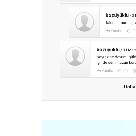
bozüyüklü
/ 31
fakirin umudu iş
Yanıtla
(0
bozüyüklü
/ 31 Mart
poyraz ne devrimi güld
içinde senin tuzun kur
Yanıtla
(0)
Daha 