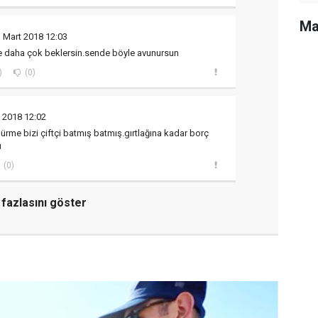
Ma
 Mart 2018 12:03
te daha çok beklersin.sende böyle avunursun
)
(0)
 2018 12:02
ürme bizi çiftçi batmış batmış.gırtlağına kadar borç
u
(0)
fazlasını göster