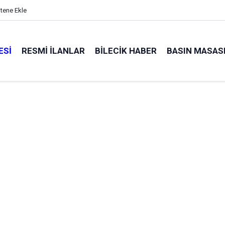
itene Ekle
ESI
RESMI İLANLAR
BILECIK HABER
BASIN MASAS