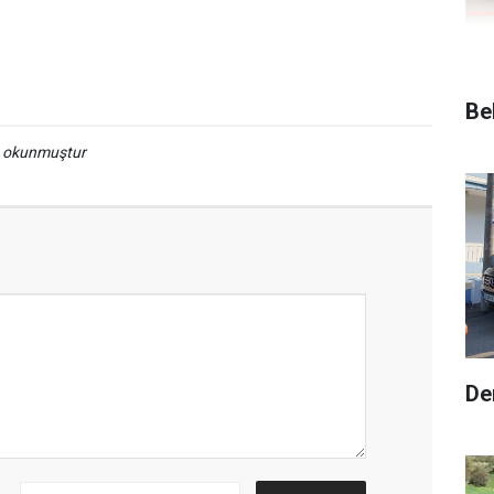
Be
a okunmuştur
De