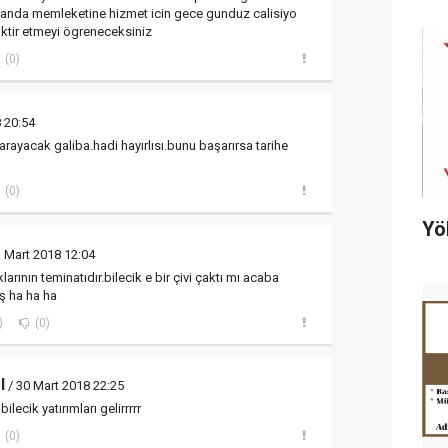
uanda memleketine hizmet icin gece gunduz calisiyo
ktir etmeyi ögreneceksiniz
(0)
 20:54
arayacak galiba.hadi hayırlısı.bunu başarırsa tarihe
(0)
Yö
 Mart 2018 12:04
larının teminatıdır.bilecik e bir çivi çaktı mı acaba
ş ha ha ha
)
(0)
l
/ 30 Mart 2018 22:25
ilecik yatırımları gelirrrrr
(0)