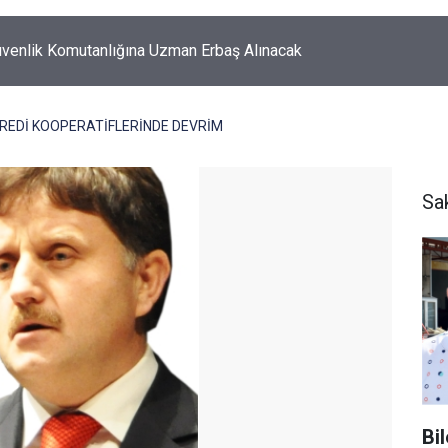
k'ta korkutan yangın!
REDİ KOOPERATİFLERİNDE DEVRİM
Sa
Bi