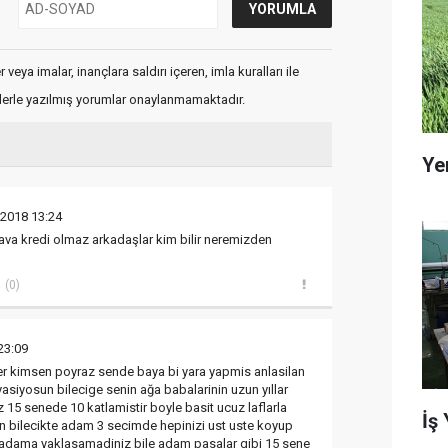
veya imalar, inançlara saldırı içeren, imla kuralları ile
flerle yazılmış yorumlar onaylanmamaktadır.
Ye
 2018 13:24
dava kredi olmaz arkadaşlar kim bilir neremizden
(0)
23:09
r kimsen poyraz sende baya bi yara yapmis anlasilan
asiyosun bilecige senin ağa babalarinin uzun yıllar
 15 senede 10 katlamistir boyle basit ucuz laflarla
İş
in bilecikte adam 3 secimde hepinizi ust uste koyup
a adama yaklasamadiniz bile adam pasalar gibi 15 sene