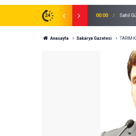
zman Erbaş Alınacak
24
16:40
Abbaslı
Anasayfa
Sakarya Gazetesi
TARIM K