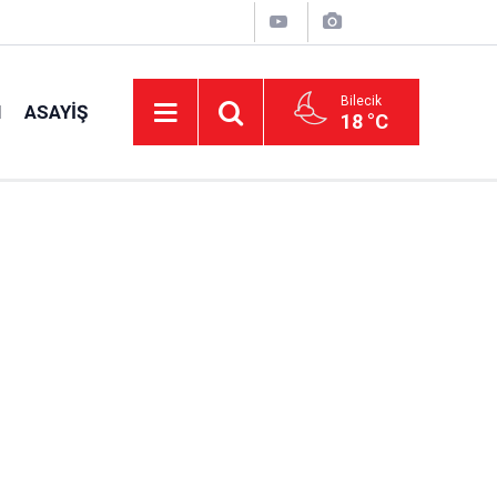
Bilecik
I
ASAYIŞ
18 °C