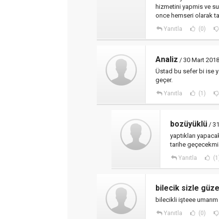
hizmetini yapmis ve s
once hemseri olarak ta
Yanıtla
(0)
Analiz
/ 30 Mart 2018
Üstad bu sefer bi ise y
geçer.
Yanıtla
(1)
bozüyüklü
/ 31
yaptıkları yapacak
tarihe geçecekmi
Yanıtla
(1
bilecik sizle güze
bilecikli işteee umarım b
Yanıtla
(0)