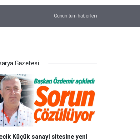
16:19
ERTUĞRUL OCAĞI'NDAN KOCAELİ’NE ZİYARET
Günün tüm
haberleri
karya Gazetesi
lecik Küçük sanayi sitesine yeni