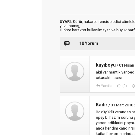
UYARI:
Küfür, hakaret, rencide edici cümleler 
yazılmamış,
Türkçe karakter kullanılmayan ve büyük har
10 Yorum
kayıboyu
/ 01 Nisan
akıl var mantık var be
çıkacaktır acısı
Yanıtla
(0)
Kadir
/ 31 Mart 2018 
Bozüyüklü vatandas he
epey bi hazım sorunu y
yapamadiklarini poyraz
anca kendini kandirirs
katladi oy oronlarind