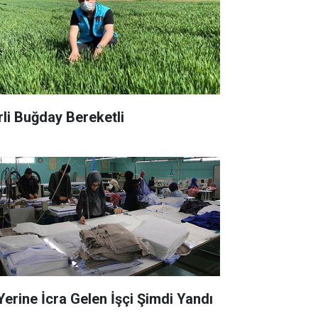
rli Buğday Bereketli
 Yerine İcra Gelen İşçi Şimdi Yandı