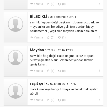
Yanıtla
(0)
(0)
BİLECİKLİ
/ 03 Ekim 2016 08:31
avm fikri uygun değil başkanım.. burası otopark ve
meydan kalsın..belediye gelir için burdan bişey
beklememeli , yeşil alan meydan kalsın başkanım
Yanıtla
(0)
(1)
Meydan
/ 02 Ekim 2016 17:35
AVM fikri hoş değil. Hatta saçma. Biraz otopark
biraz yeşil alan olsun. Zaten her yer dar. Bırakın
geniş kalsın.
Yanıtla
(1)
(0)
raşit çelik
/ 02 Ekim 2016 14:47
ihale kime veya hangi firmaya verilecek bekleyelim
görelim
Yanıtla
(0)
(0)