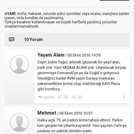
UYARI:
Küfür, hakaret, rencide edici cümleler veya imalar, inançlara saldırı
içeren, imla kuralları ile yazılmamış,
Türkçe karakter kullanılmayan ve büyük harflerle yazılmış yorumlar
onaylanmamaktadır.
10 Yorum
Yaşam Alanı
/ 03 Ekim 2016 19:39
Sayın Selim Yağcı; ailecek gezecek bir yeşil alan,
park yok. Yani YAŞAM ALANI yok. Utanılacak birşey;
gezinmeye Osmaneli'ye ya da Söğüt'e gidiyoruz.
İstediğiniz kadar AVM yapın buraya markaları
çekemedikten sonra olup olabileceği KAYI Plaza
gibi bomboş.
Yanıtla
(0)
(0)
Mehmet
/ 03 Ekim 2016 10:57
Halka açık 75. yıl parkını kime tahsis ettiniz. Parkın
tüm girişleri tel çitlerle kapatıldı. Yeni yapılan Cafe ye
peşkeş mi çekildi devletin parkı.