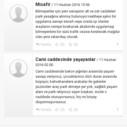
Misafir
/ 11 Haziran 2016 15:56
Bilmeyenler için yeni sanayinin alt ve üst caddeleri
park yasağına alınmış bulunuyor.realiteye aykırı bir
uygulama sanayi esnafı veya orada işi olanlar
araçlarını nereye bırakacak.akabinde uygulamayı
bilmeyenlere bir sürü trafik cezası kesilecek.mağdur
olan yine vatandaş olucak.
Yanıtla
(0)
(0)
Cami caddesinde yaşayanlar
/ 11 Haziran
2016 02:00
Cami caddesinde beton yığınları arasında yaşam
savaşı veriyoruz, çocuklarımız dört duvar arasında
büyüyor, kahvehanelere arabalar ile gelenler
yüzünden araç park etmeye yer yok, sağlıklı yaşam
alanı ve park istiyoruz sayın başkan, sizde o
caddede oturuyorsunuz, hiç mi birşey
düşünmüyorsunuz
Yanıtla
(2)
(0)