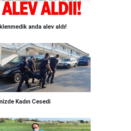
klenmedik anda alev aldı!
nizde Kadın Cesedi