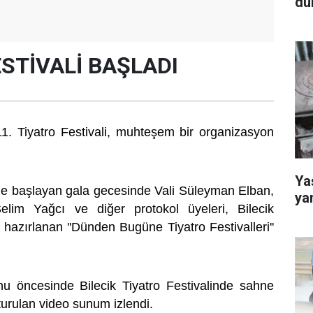
dü
STİVALİ BAŞLADI
 11. Tiyatro Festivali, muhteşem bir organizasyon
Yaş
le başlayan gala gecesinde Vali Süleyman Elban,
ya
lim Yağcı ve diğer protokol üyeleri, Bilecik
 hazırlanan ''Dünden Bugüne Tiyatro Festivalleri''
nu öncesinde Bilecik Tiyatro Festivalinde sahne
turulan video sunum izlendi.