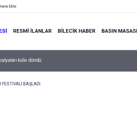
itene Ekle
ESI
RESMI İLANLAR
BILECIK HABER
BASIN MASAS
l Meclisi’nden okullara 1.8 milyon TL destek
 FESTİVALİ BAŞLADI