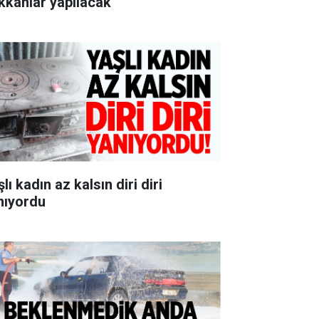
kkânlar yapılacak
lı kadın az kalsın diri diri
nıyordu