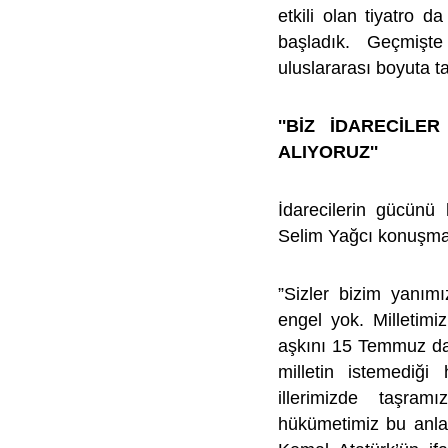
etkili olan tiyatro da
başladık. Geçmişte 
uluslararası boyuta t
''BİZ İDARECİL
ALIYORUZ''
İdarecilerin gücünü 
Selim Yağcı konuşmas
”Sizler bizim yanım
engel yok. Milletimiz
aşkını 15 Temmuz da a
milletin istemediğ
illerimizde taşra
hükümetimiz bu anl