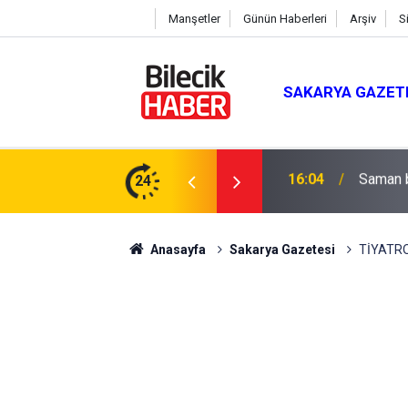
Manşetler
Günün Haberleri
Arşiv
S
SAKARYA GAZET
24
15:39
İl Gene
Anasayfa
Sakarya Gazetesi
TİYATRO