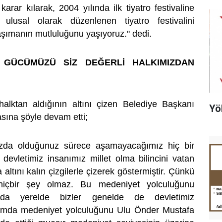
 karar kılarak, 2004 yılında ilk tiyatro festivaline
ulusal olarak düzenlenen tiyatro festivalini
aşımanın mutluluğunu yaşıyoruz.'' dedi.
ER GÜCÜMÜZÜ SİZ DEĞERLİ HALKIMIZDAN
halktan aldığının altını çizen Belediye Başkanı
Yö
ına şöyle devam etti;
ızda olduğunuz sürece aşamayacağımız hiç bir
 devletimiz insanımız millet olma bilincini vatan
ltını kalın çizgilerle çizerek göstermiştir. Çünkü
i hiçbir şey olmaz. Bu medeniyet yolculuğunu
mızda yerelde bizler genelde de devletimiz
amda medeniyet yolculuğunu Ulu Önder Mustafa