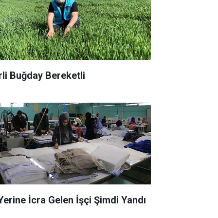
rli Buğday Bereketli
 Yerine İcra Gelen İşçi Şimdi Yandı