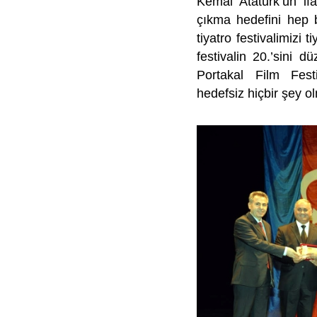
Kemal Atatürk’ün if
çıkma hedefini hep bi
tiyatro festivalimizi 
festivalin 20.’sini 
Portakal Film Fest
hedefsiz hiçbir şey o