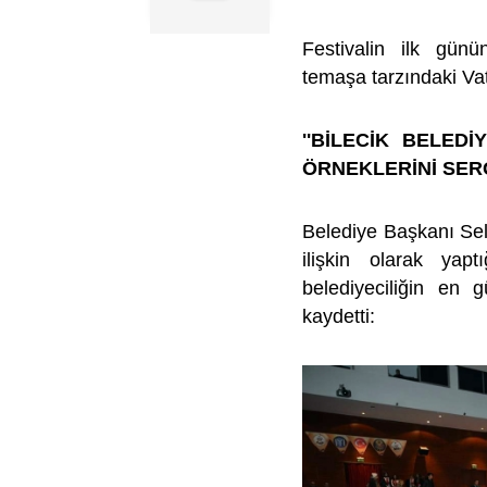
Festivalin ilk gün
temaşa tarzındaki Vat
''BİLECİK BELED
ÖRNEKLERİNİ SERG
Belediye Başkanı Seli
ilişkin olarak yapt
belediyeciliğin en gü
kaydetti: