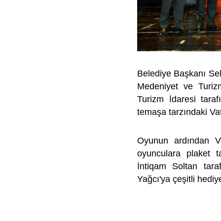
Belediye Başkanı Se
Medeniyet ve Turizm
Turizm İdaresi tara
temaşa tarzındaki Va
Oyunun ardından V
oyunculara plaket t
İntiqam Soltan tar
Yağcı'ya çeşitli hediye