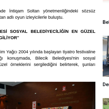
ünde İntiqam Soltan yönetmenliğindeki sözsüz
an adlı oyun izleyicilerle buluştu.
Be
İYESİ SOSYAL BELEDİYECİLİĞİN EN GÜZEL
İLİYOR''
m Yağcı 2004 yılında başlayan tiyatro festivaline
ığı konuşmada, Bilecik Belediyesi'nin sosyal
zel örneklerini sergilediğini belirterek, şunları
De