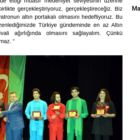
ade ettiği muasır medeniyet seviyesinin üzerine
Ma
rlikte gerçekleştiriyoruz, gerçekleştireceğiz. Biz
tiyatronun altın portakalı olmasını hedefliyoruz. Bu
düzenlediğimizde Türkiye gündeminde en az Altın
ivali ağırlığında olmasını sağlayalım. Çünkü
lmaz. ”