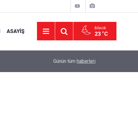
Bilecik
I
ASAYIŞ
23 °C
14:58
OEDAŞ Türkiye’yi temsil edecek
Günün tüm
haberleri