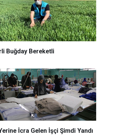
rli Buğday Bereketli
 Yerine İcra Gelen İşçi Şimdi Yandı