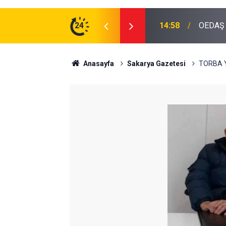
24
13:49
Vatandaş
Anasayfa
Sakarya Gazetesi
TORBA Y