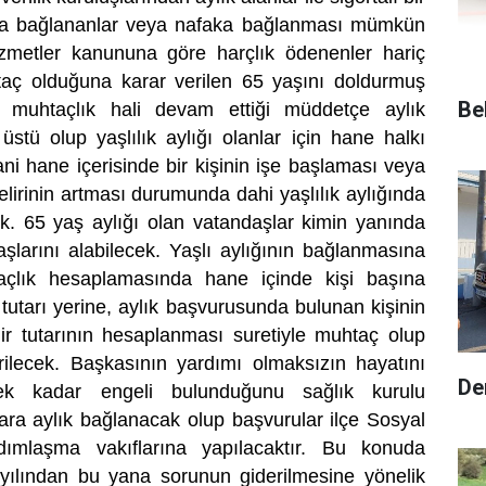
faka bağlananlar veya nafaka bağlanması mümkün
hizmetler kanununa göre harçlık ödenenler hariç
aç olduğuna karar verilen 65 yaşını doldurmuş
Be
a muhtaçlık hali devam ettiği müddetçe aylık
stü olup yaşlılık aylığı olanlar için hane halkı
Yani hane içerisinde bir kişinin işe başlaması veya
elirinin artması durumunda dahi yaşlılık aylığında
k. 65 yaş aylığı olan vatandaşlar kimin yanında
larını alabilecek. Yaşlı aylığının bağlanmasına
taçlık hesaplamasında hane içinde kişi başına
tutarı yerine, aylık başvurusunda bulunan kişinin
elir tutarının hesaplanması suretiyle muhtaç olup
rilecek. Başkasının yardımı olmaksızın hayatını
De
ek kadar engeli bulunduğunu sağlık kurulu
lara aylık bağlanacak olup başvurular ilçe Sosyal
mlaşma vakıflarına yapılacaktır. Bu konuda
yılından bu yana sorunun giderilmesine yönelik