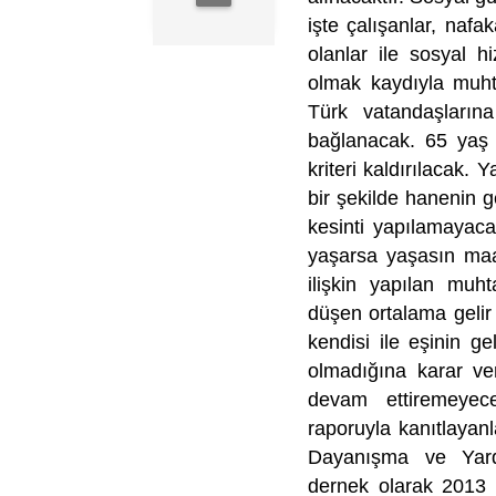
işte çalışanlar, na
olanlar ile sosyal 
olmak kaydıyla muht
Türk vatandaşların
bağlanacak. 65 yaş ü
kriteri kaldırılacak. 
bir şekilde hanenin g
kesinti yapılamayaca
yaşarsa yaşasın maaş
ilişkin yapılan muh
düşen ortalama gelir 
kendisi ile eşinin g
olmadığına karar ve
devam ettiremeyec
raporuyla kanıtlayan
Dayanışma ve Yardı
dernek olarak 2013 