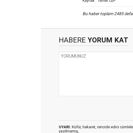
İsmet CEP
Kaynak:
Bu haber toplam 2485 def
HABERE
YORUM KAT
UYARI:
Küfür, hakaret, rencide edici cümleler 
yazılmamış,