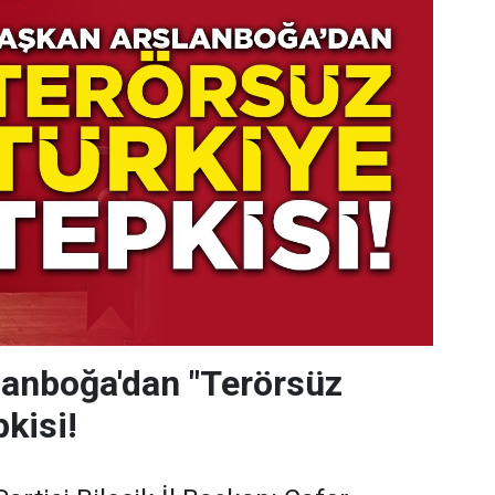
lanboğa'dan "Terörsüz
kisi!