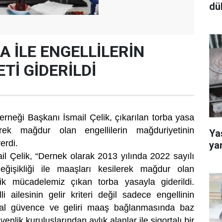
dü
A İLE ENGELLİLERİN
Tİ GİDERİLDİ
erneği Başkanı İsmail Çelik, çıkarılan torba yasa
erek mağdur olan engellilerin mağduriyetinin
Yaş
verdi.
ya
l Çelik, “Dernek olarak 2013 yılında 2022 sayılı
ğişikliği ile maaşları kesilerek mağdur olan
elik mücadelemiz çıkan torba yasayla giderildi.
 ailesinin gelir kriteri değil sadece engellinin
yal güvence ve geliri maaş bağlanmasında baz
venlik kuruluşlarından aylık alanlar ile sigortalı bir