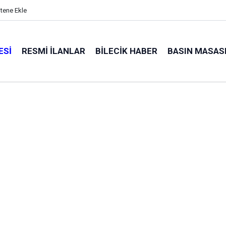
itene Ekle
ESI
RESMI İLANLAR
BILECIK HABER
BASIN MASAS