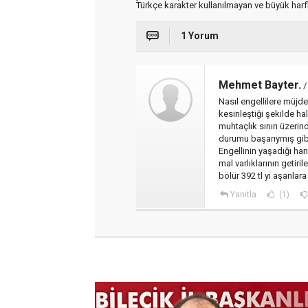
Türkçe karakter kullanılmayan ve büyük har
1 Yorum
Mehmet Bayter.
/
Nasıl engellilere müjd
kesinleştiği şekilde hal
muhtaçlık sınırı üzerin
durumu başarıymış gibi 
Engellinin yaşadığı ha
mal varlıklarının getiri
bölür 392 tl yi aşanlara 
Yanıtla
(1)