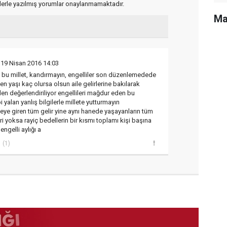
flerle yazılmış yorumlar onaylanmamaktadır.
Ma
 19 Nisan 2016 14:03
e bu millet, kandırmayın, engelliler son düzenlemedede
en yaşı kaç olursa olsun aile gelirlerine bakılarak
den değerlendiriliyor engellileri mağdur eden bu
yalan yanlış bilgilerle millete yutturmayın
neye giren tüm gelir yine aynı hanede yaşayanların tüm
leri yoksa rayiç bedellerin bir kısmı toplamı kişi başına
engelli aylığı a
(1)