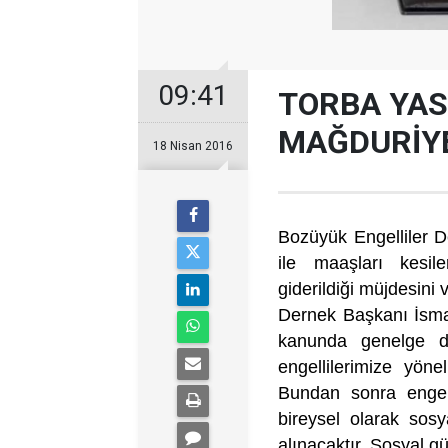
09:41
TORBA YAS
MAĞDURİYE
18 Nisan 2016
Bozüyük Engelliler D
ile maaşları kesil
giderildiği müjdesini 
Dernek Başkanı İsmai
kanunda genelge de
engellilerimize yön
Bundan sonra engelli
bireysel olarak sos
alınacaktır. Sosyal gü