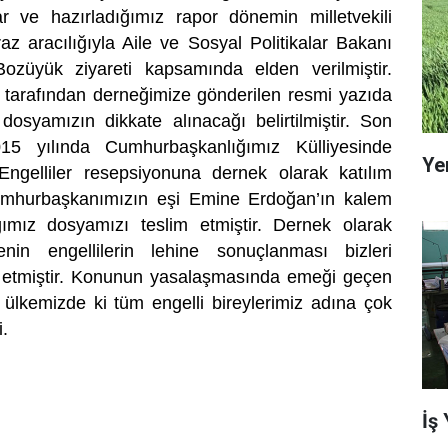
ar ve hazırladığımız rapor dönemin milletvekili
az aracılığıyla Aile ve Sosyal Politikalar Bakanı
züyük ziyareti kapsamında elden verilmiştir.
tarafından derneğimize gönderilen resmi yazıda
dosyamızın dikkate alınacağı belirtilmiştir. Son
15 yılında Cumhurbaşkanlığımız Külliyesinde
Ye
gelliler resepsiyonuna dernek olarak katılım
umhurbaşkanımızın eşi Emine Erdoğan’ın kalem
ımız dosyamızı teslim etmiştir. Dernek olarak
nin engellilerin lehine sonuçlanması bizleri
etmiştir. Konunun yasalaşmasında emeği geçen
ülkemizde ki tüm engelli bireylerimiz adına çok
.
İş