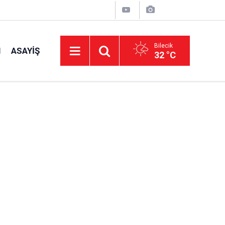
Bilecik
I
ASAYIŞ
32 °C