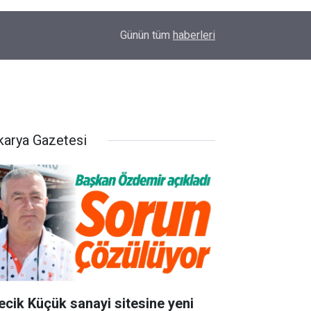
13:48
Öğrencilere Trafik Eğitimi
Günün tüm
haberleri
karya Gazetesi
lecik Küçük sanayi sitesine yeni