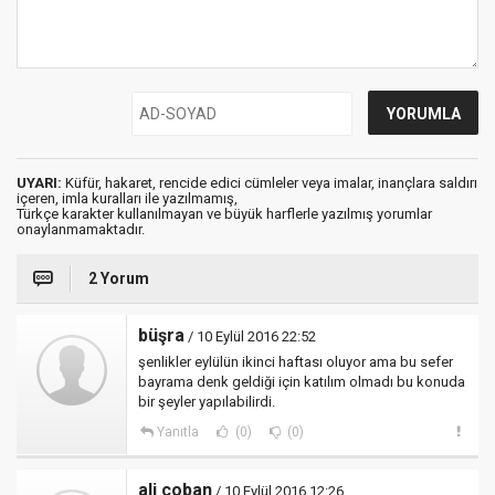
UYARI:
Küfür, hakaret, rencide edici cümleler veya imalar, inançlara saldırı
içeren, imla kuralları ile yazılmamış,
Türkçe karakter kullanılmayan ve büyük harflerle yazılmış yorumlar
onaylanmamaktadır.
2 Yorum
büşra
/ 10 Eylül 2016 22:52
şenlikler eylülün ikinci haftası oluyor ama bu sefer
bayrama denk geldiği için katılım olmadı bu konuda
bir şeyler yapılabilirdi.
Yanıtla
(0)
(0)
ali çoban
/ 10 Eylül 2016 12:26