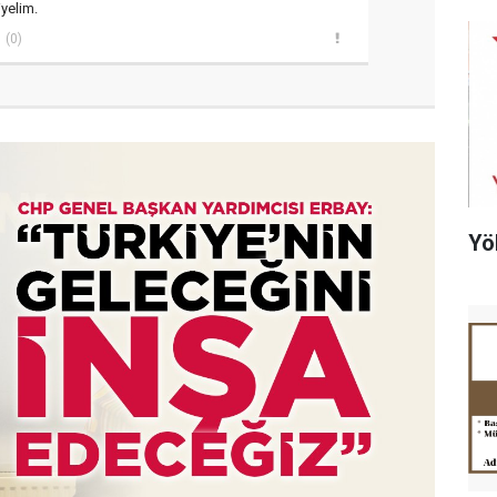
yelim.
(0)
Yö