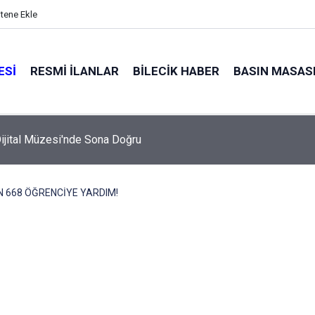
itene Ekle
ESI
RESMI İLANLAR
BILECIK HABER
BASIN MASAS
ijital Müzesi'nde Sona Doğru
 668 ÖĞRENCİYE YARDIM!