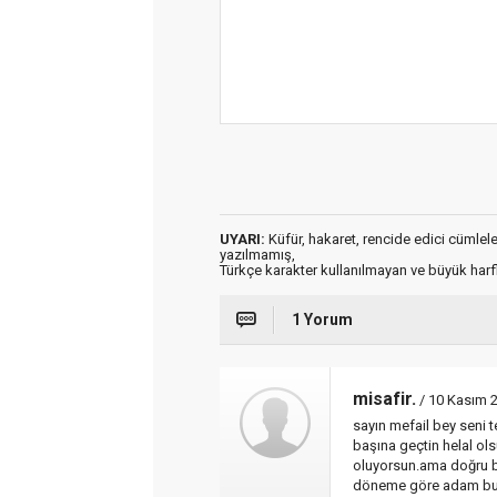
UYARI:
Küfür, hakaret, rencide edici cümleler 
yazılmamış,
Türkçe karakter kullanılmayan ve büyük har
1 Yorum
misafir.
/ 10 Kasım 
sayın mefail bey seni 
başına geçtin helal ol
oluyorsun.ama doğru bil
döneme göre adam bulma