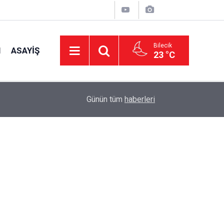
Bilecik
I
ASAYIŞ
23 °C
15:53
Köy Muhtarlarına İmar Bilgilendirmesi
Günün tüm
haberleri