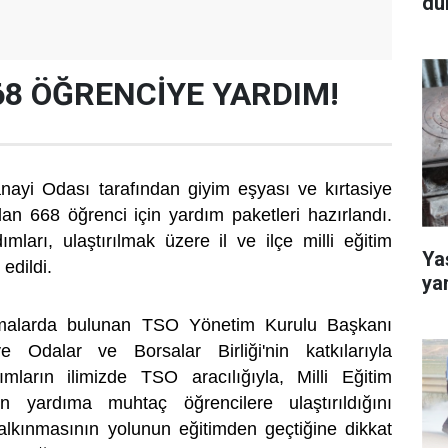
dü
68 ÖĞRENCİYE YARDIM!
anayi Odası tarafından giyim eşyası ve kırtasiye
lan 668 öğrenci için yardım paketleri hazırlandı.
mları, ulaştırılmak üzere il ve ilçe milli eğitim
Yaş
 edildi.
ya
lamalarda bulunan TSO Yönetim Kurulu Başkanı
e Odalar ve Borsalar Birliği'nin katkılarıyla
dımların ilimizde TSO aracılığıyla, Milli Eğitim
n yardıma muhtaç öğrencilere ulaştırıldığını
kalkınmasının yolunun eğitimden geçtiğine dikkat