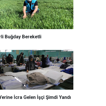
rli Buğday Bereketli
 Yerine İcra Gelen İşçi Şimdi Yandı