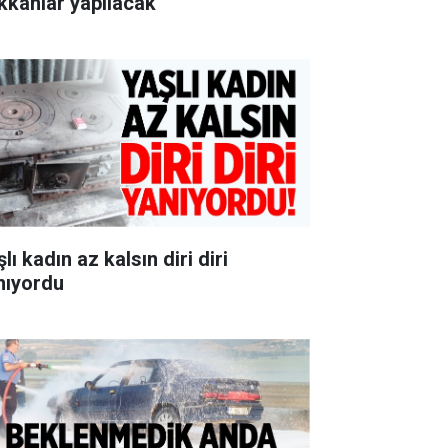
kkânlar yapılacak
lı kadın az kalsın diri diri
nıyordu