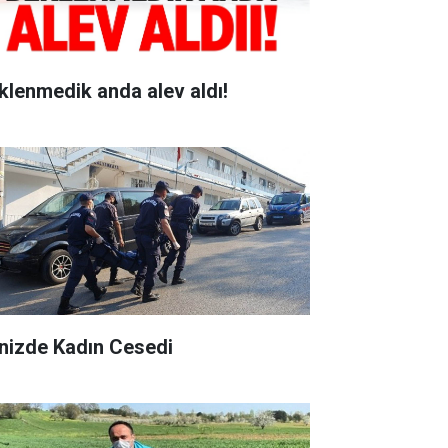
klenmedik anda alev aldı!
nizde Kadın Cesedi