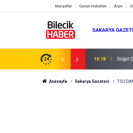
Manşetler
Günün Haberleri
Arşiv
S
SAKARYA GAZET
ay: "Türkiye’nin Geleceğini İnşa Edeceğiz"
24
16:18
Söğüt D
Anasayfa
Sakarya Gazetesi
TSO'DAN