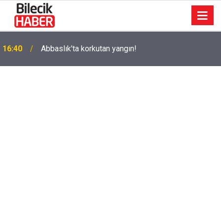
k
16:40
Abbaslık'ta korkutan yangın!