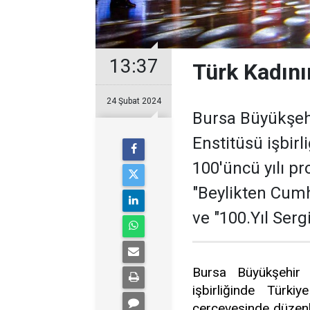
13:37
Türk Kadını
24 Şubat 2024
Bursa Büyükşehi
Enstitüsü işbir
100'üncü yılı p
"Beylikten Cumh
ve "100.Yıl Serg
Bursa Büyükşehir 
işbirliğinde Türki
çerçevesinde düzenl