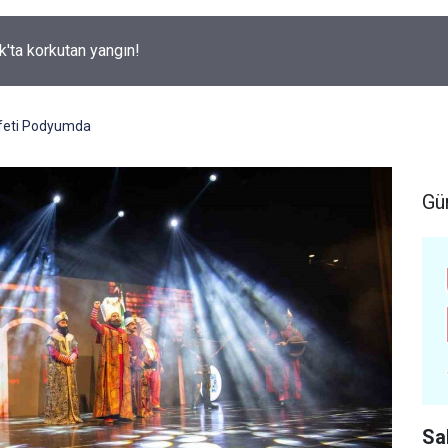
k'ta korkutan yangın!
afeti Podyumda
Gü
Sa