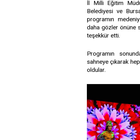
İl Milli Eğitim Mü
Belediyesi ve Burs
programın medeniye
daha gözler önüne s
teşekkür etti.
Programın sonunda
sahneye çıkarak hep 
oldular.