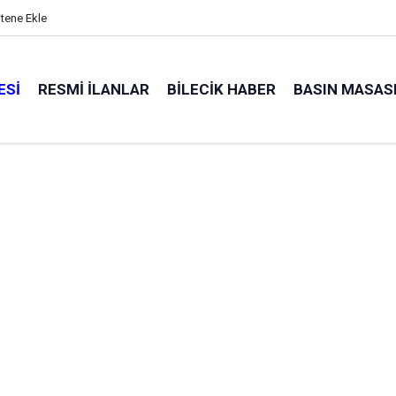
itene Ekle
ESI
RESMI İLANLAR
BILECIK HABER
BASIN MASAS