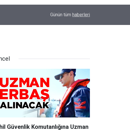
16:19
ERTUĞRUL OCAĞI'NDAN KOCAELİ’NE ZİYARET
Günün tüm
haberleri
ncel
hil Güvenlik Komutanlığına Uzman