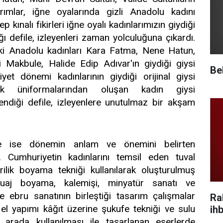
rımlar, iğne oyalarında gizli Anadolu kadını
ep kınalı fikirleri iğne oyalı kadınlarımızın giydiği
ğı defile, izleyenleri zaman yolculuğuna çıkardı.
ki Anadolu kadınları Kara Fatma, Nene Hatun,
 Makbule, Halide Edip Adıvar'ın giydiği giysi
Be
iyet dönemi kadınlarının giydiği orijinal giysi
türk üniformalarından oluşan kadın giysi
lendiği defile, izleyenlere unutulmaz bir akşam
nde ise dönemin anlam ve önemini belirten
. Cumhuriyetin kadınlarını temsil eden tuval
rilik boyama tekniği kullanılarak oluşturulmuş
guaj boyama, kalemişi, minyatür sanatı ve
le ebru sanatının birleştiği tasarım çalışmalar
Ra
 el yapımı kâğıt üzerine şukufe tekniği ve sulu
ihb
 arada kullanılması ile tasarlanan eserlerde