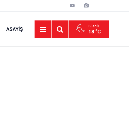
Bilecik
I
ASAYIŞ
18 °C