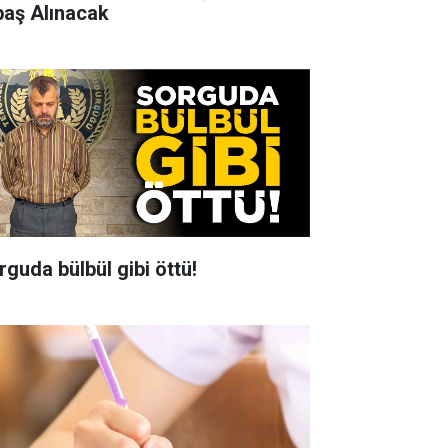
baş Alınacak
rguda bülbül gibi öttü!