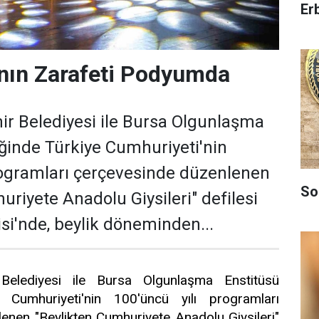
Er
nın Zarafeti Podyumda
r Belediyesi ile Bursa Olgunlaşma
liğinde Türkiye Cumhuriyeti'nin
rogramları çerçevesinde düzenlenen
So
uriyete Anadolu Giysileri" defilesi
isi'nde, beylik döneminden...
Belediyesi ile Bursa Olgunlaşma Enstitüsü
ye Cumhuriyeti'nin 100'üncü yılı programları
enen "Beylikten Cumhuriyete Anadolu Giysileri"