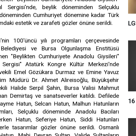
ıl Sergisi'nde, beylik döneminden Selçuklu
 döneminden Cumhuriyet dönemine kadar Türk
daki estetik ve zarafeti gözler önüne serildi.
LG
i'nin 100'üncü yılı programları çerçevesinde
Belediyesi ve Bursa Olgunlaşma Enstitüsü
enen "Beylikten Cumhuriyete Anadolu Giysileri"
l Sergisi" Atatürk Kongre Kültür Merkezi'nde
etvekili Emel Gözükara Durmaz ve Emine Yavuz
itim Müdürü Dr. Ahmet Alireisoğlu, Büyükşehir
kili Halide Serpil Şahin, Bursa Valisi Mahmut
han Demirtaş ve sanatseverler katıldı. Defilede
16
ayme Hatun, Selcan Hatun, Malhun Hatunların
rımları, Selçuklu döneminde Anadolu Bacıları
rken Hatun, Seferiye Hatun, Siddi Hatunları
rle tasarımlar gözler önüne serildi. Osmanlı
atun, Mahi Devran Sultan, Valide Sultanların