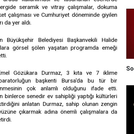
sergide seramik ve vitray çalışmalar, dokuma
t çalışması ve Cumhuriyet döneminde giyilen
ı da yer aldı.
 Büyükşehir Belediyesi Başkanvekili Halide
lanlara görsel şölen yaşatan programda emeği
ti.
So
i Emel Gözükara Durmaz, 3 kıta ve 7 iklime
aratorluğun başkenti Bursa'da bu tür bir
nmesinin çok anlamlı olduğunu ifade etti.
 binlerce senedir ev sahipliği yaptığı kültürleri
tirdiğini anlatan Durmaz, sahip olunan zengin
 yüzüne çıkarmak adına önemli çalışmalara da
tirdi.