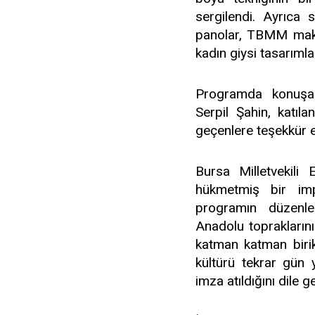
sergilendi. Ayrıca 
panolar, TBMM make
kadın giysi tasarımlar
Programda konuşan
Serpil Şahin, katı
geçenlere teşekkür et
Bursa Milletvekil
hükmetmiş bir imp
programın düzenle
Anadolu topraklarının
katman katman birik
kültürü tekrar gün
imza atıldığını dile ge