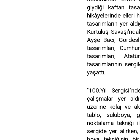
giydiği kaftan tasa
hikâyelerinde elleri h
tasarımların yer aldı
Kurtuluş Savaşı'nda
Ayşe Bacı, Gördesli
tasarımları, Cumhur
tasarımları, Ata
tasarımlarının sergi
yaşattı.
"100.Yıl Sergisi"
çalışmalar yer aldı
üzerine kolaj ve ak
tablo, suluboya, 
noktalama tekniği i
sergide yer alırken,
boya tekniğinin bir