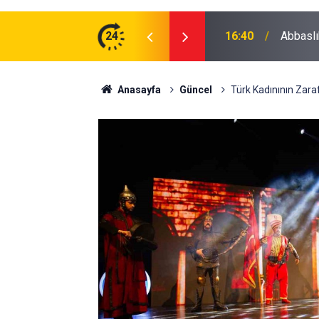
zman Erbaş Alınacak
24
16:40
Abbaslı
Anasayfa
Güncel
Türk Kadınının Zar