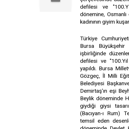
defilesi ve "100.Y
dönemine, Osmanlı
kadınının giyim kuşam
Türkiye Cumhuriyet
Bursa Büyükşehir 
işbirliğinde düzenl
defilesi ve "100.Yı
yapıldı. Bursa Mill
Gözgeç, İl Milli Eğ
Belediyesi Başkanve
Demirtaş'ın eşi Bey
Beylik döneminde H
giydiği giysi tasa
(Bacıyan-ı Rum) Te
temsil eden desenle
döneminde Devlet H