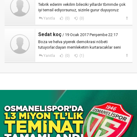
Tebrik ederim vekilim bileciki yıllardır tbmmde çok
iyi temsil ediyorsunuz, sizinle gurur duyuyoruz
Yanıtla
(0)
(0)
Sedat koç
/ 19 Ocak 2017 Perşembe 22:17
Boza ve helva yiyerek demokrasi nöbeti
tutuyorlar.dayan memleketim kurtaracaklar seni
Yanıtla
(0)
(1)