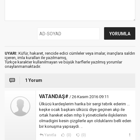
UYARI:
Küfür, hakaret, rencide edici cümleler veya imalar, inançlara saldırı
içeren, imla kuralları ile yazılmamış,
Türkçe karakter kullanılmayan ve büyük harflerle yazılmış yorumlar
onaylanmamaktadır.
1 Yorum
VATANDAŞ#
/ 26 Kasım 2016 09:11
Ülkücü kardeşlerim harika bir sergi tebrik ederim ...
keşke ocak başkanı ülkücü diye geçinen akp ile
ortak hareket eden mhp li yöneticilerle ilişkilerinin
olmadigini kesin çizgilerle ayrı olduklarını belli eden
bir konuşma yapsaydi. ..
Yanıtla
(0)
(0)