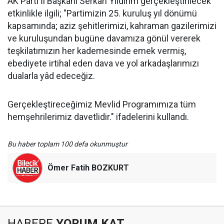
AK Parti İl Başkanı Serkan Yıldırım gerçekleştirilecek
etkinlikle ilgili; "Partimizin 25. kuruluş yıl dönümü
kapsamında; aziz şehitlerimizi, kahraman gazilerimizi
ve kuruluşundan bugüne davamıza gönül vererek
teşkilatımızın her kademesinde emek vermiş,
ebediyete irtihal eden dava ve yol arkadaşlarımızı
dualarla yâd edeceğiz.
Gerçekleştireceğimiz Mevlid Programımıza tüm
hemşehrilerimiz davetlidir." ifadelerini kullandı.
Bu haber toplam 100 defa okunmuştur
Ömer Fatih BOZKURT
HABERE
YORUM KAT