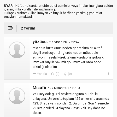
UYARI:
Küfür, hakaret, rencide edici cümleler veya imalar, inançlara saldırı
içeren, imla kuralları ile yazılmamış,
Türkçe karakter kullanılmayan ve büyük harflerle yazılmış yorumlar
onaylanmamaktadır.
2 Yorum
yüzücü
/ 27 Nisan 2017 22:47
rektörün bu takımın neden spor takımları aktşf
degill profesyonel liglerde neden mücadele
etmiyorr mesela kürek takımı kurulabilir gölpark
ımız var büyük bakımlı gölümüz var orda spor
etkinliği olabilirrr
Yanıtla
(0)
(0)
Misafir
/ 27 Nisan 2017 19:10
Vali Bey cok guzel seylere deginmis. Tabi ki
anlayana. Universite toplam 125 universite arasinda
123. Sirada yani sondan 2. Durumda. Son 1 senede
22 sira geriledi. Anlayana. Sayin Vali Bey daha ne
desin.