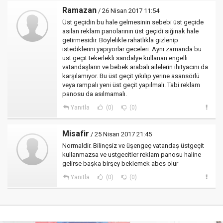
Ramazan
/ 26 Nisan 2017 11:54
Üst geçidin bu hale gelmesinin sebebi üst geçide
asılan reklam panolarının üst geçidi sığınak hale
getirmesidir. Böylelikle rahatlıkla gizlenip
istediklerini yapıyorlar geceleri. Aynı zamanda bu
üst geçit tekerlekli sandalye kullanan engelli
vatandaşların ve bebek arabalı ailelerin ihityacını da
karşılamıyor. Bu üst geçit yıkılıp yerine asansörlü
veya rampalı yeni üst geçit yapılmalı. Tabi reklam
panosu da asılmamalı.
Yanıtla
(0)
(0)
Misafir
/ 25 Nisan 2017 21:45
Normaldir. Bilinçsiz ve üşengeç vatandaş üstgeçit
kullanmazsa ve ustgecitler reklam panosu haline
gelirse başka birşey beklemek abes olur
Yanıtla
(0)
(0)