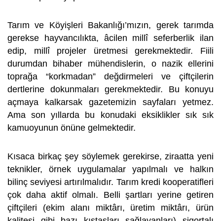
Tarım ve Köyişleri Bakanlığı’mızın, gerek tarımda
gerekse hayvancılıkta, âcilen millî seferberlik ilan
edip, millî projeler üretmesi gerekmektedir. Fiili
durumdan bihaber mühendislerin, o nazik ellerini
toprağa “korkmadan” değdirmeleri ve çiftçilerin
dertlerine dokunmaları gerekmektedir. Bu konuyu
açmaya kalkarsak gazetemizin sayfaları yetmez.
Ama son yıllarda bu konudaki eksiklikler sık sık
kamuoyunun önüne gelmektedir.
Kısaca birkaç şey söylemek gerekirse, ziraatta yeni
teknikler, örnek uygulamalar yapılmalı ve halkın
bilinç seviyesi artırılmalıdır. Tarım kredi kooperatifleri
çok daha aktif olmalı. Belli şartları yerine getiren
çiftçileri (ekim alanı miktârı, üretim miktârı, ürün
kalitesi gibi bazı kıstasları sağlayanları) sigortalı