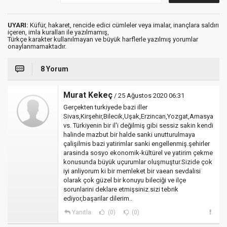
UYARI:
Küfür, hakaret, rencide edici cümleler veya imalar, inançlara saldırı
içeren, imla kuralları ile yazılmamış,
Türkçe karakter kullanılmayan ve büyük harflerle yazılmış yorumlar
onaylanmamaktadır.
8 Yorum
Murat Kekeç
/ 25 Ağustos 2020 06:31
Gerçekten turkiyede bazi iller
Sivas,Kirşehir,Bilecik,Uşak,Erzincan,Yozgat,Amasya
vs. Türkiyenin bir il'i değilmiş gibi sessiz sakin kendi
halinde mazbut bir halde sanki unutturulmaya
çalişilmis bazi yatirimlar sanki engellenmiş.şehirler
arasinda sosyo ekonomik-kültürel ve yatirim çekme
konusunda büyük uçurumlar oluşmuştur.Sizide çok
iyi anliyorum ki bir memleket bir vaean sevdalisi
olarak çok güzel bir konuyu bileciği ve ilçe
sorunlarini deklare etmişsiniz.sizi tebrik
ediyor,başarilar dilerim..
Yanıtla
(0)
(0)