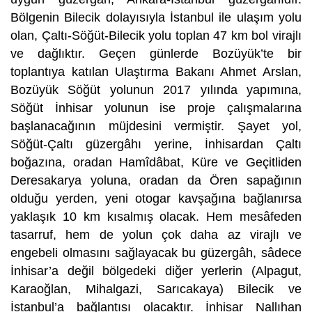
Bölgenin Bilecik dolayısıyla İstanbul ile ulaşım yolu
olan, Çaltı-Söğüt-Bilecik yolu toplan 47 km bol virajlı
ve dağlıktır. Geçen günlerde Bozüyük’te bir
toplantıya katılan Ulaştırma Bakanı Ahmet Arslan,
Bozüyük Söğüt yolunun 2017 yılında yapımına,
Söğüt İnhisar yolunun ise proje çalışmalarına
başlanacağının müjdesini vermiştir. Şayet yol,
Söğüt-Çaltı güzergâhı yerine, İnhisardan Çaltı
boğazına, oradan Hamîdâbat, Küre ve Geçitliden
Deresakarya yoluna, oradan da Ören sapağının
olduğu yerden, yeni otogar kavşağına bağlanırsa
yaklaşık 10 km kısalmış olacak. Hem mesâfeden
tasarruf, hem de yolun çok daha az virajlı ve
engebeli olmasını sağlayacak bu güzergâh, sâdece
İnhisar’a değil bölgedeki diğer yerlerin (Alpagut,
Karaoğlan, Mihalgazi, Sarıcakaya) Bilecik ve
İstanbul’a bağlantısı olacaktır. İnhisar Nallıhan