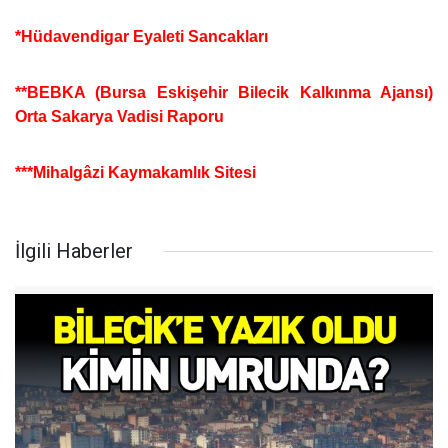
*Hüdavendigar Eyaleti Sancakları
**BEBKA (Bursa Eskişehir Bilecik Kalkınma Ajansı)
Orta Sakarya Vadisi Raporu
***Mihalgâzi Kaymakamlık Sitesi
İlgili Haberler