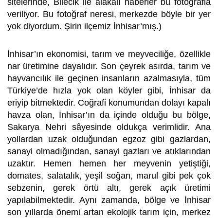
sitelerinde, Bilecik ile alakalı haberler bu fotoğrafla
veriliyor. Bu fotoğraf neresi, merkezde böyle bir yer
yok diyordum. Şirin ilçemiz İnhisar’mış.)
İnhisar’ın ekonomisi, tarım ve meyveciliğe, özellikle
nar üretimine dayalıdır. Son çeyrek asırda, tarım ve
hayvancılık ile geçinen insanların azalmasıyla, tüm
Türkiye’de hızla yok olan köyler gibi, İnhisar da
eriyip bitmektedir. Coğrafi konumundan dolayı kapalı
havza olan, İnhisar’ın da içinde olduğu bu bölge,
Sakarya Nehri sâyesinde oldukça verimlidir. Ana
yollardan uzak olduğundan egzoz gibi gazlardan,
sanayi olmadığından, sanayi gazları ve atıklarından
uzaktır. Hemen hemen her meyvenin yetiştiği,
domates, salatalık, yeşil soğan, marul gibi pek çok
sebzenin, gerek örtü altı, gerek açık üretimi
yapılabilmektedir. Aynı zamanda, bölge ve İnhisar
son yıllarda önemi artan ekolojik tarım için, merkez