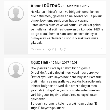
Ahmet DÜZDAĞ
/ 15 Mart 2017 23:17
Hakikaten İnhisar'ımızın ve bölgenin sorunlarının
dile getirilmesi, gelecek adına sevindirici. Teşekkür
etmek boynumuzun borcu, haber yapana.
Parçalanmış araziler ve yol sorunu en dikkat çekici
ve mutlaka halledilmesi gereken bir konudur. HES 'e
bölge olarak herkes karşı ama sanırım dinleyen
olmayacak ve de yeni bir sorun olarak karşımıza
çıkacak.
Yanıtla
(1)
(0)
Oğuz Han
/ 15 Mart 2017 19:03
Çok parçalı bir araziye hakim bir bölgemiz.
Öncelikle Arazi birleştirilmesi yapılması gerekiyor.
Üretici aynı iklim sayesinde daha büyük bir arazide
üretimi daha az masrafla yapacaktır. İdarecilerimiz
İnhisar bölgesinde ivedilikle arazi birleştirilmesi
yapmalı. (Türkiye'nin çeşitli bölgelerinde örnekleri
var) Bölgesel teşvikte çıkartılırsa sanayici zaten
gelecektir.
Bölgenin sorununu kaleme aldığından dolayı "Er
Tuğrul" beye teşekkürler.