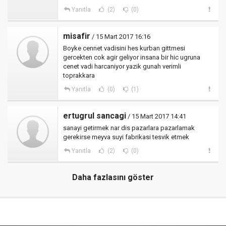
Yanıtla
(2)
(0)
misafir
/ 15 Mart 2017 16:16
Boyke cennet vadisini hes kurban gittmesi
gercekten cok agir geliyor insana bir hic ugruna
cenet vadi harcaniyor yazik gunah verimli
toprakkara
Yanıtla
(0)
(1)
ertugrul sancagi
/ 15 Mart 2017 14:41
sanayi getirmek nar dis pazarlara pazarlamak
gerekirse meyva suyi fabrikasi tesvik etmek
Yanıtla
(2)
(0)
Daha fazlasını göster