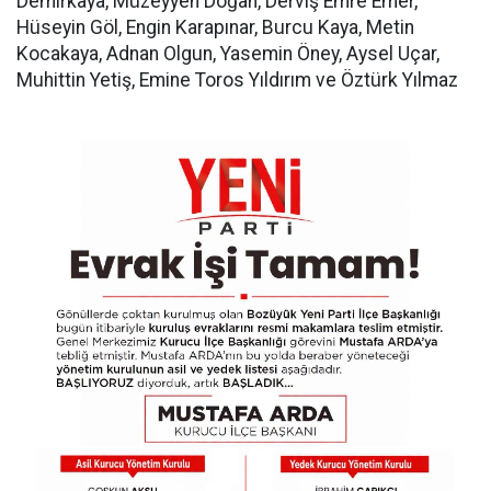
Demirkaya, Müzeyyen Doğan, Derviş Emre Emer,
Hüseyin Göl, Engin Karapınar, Burcu Kaya, Metin
Kocakaya, Adnan Olgun, Yasemin Öney, Aysel Uçar,
Muhittin Yetiş, Emine Toros Yıldırım ve Öztürk Yılmaz