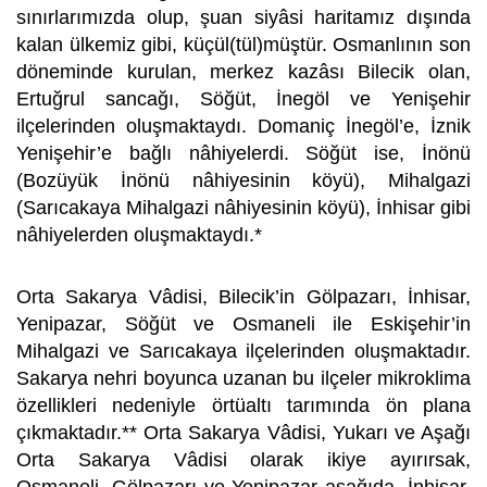
sınırlarımızda olup, şuan siyâsi haritamız dışında
kalan ülkemiz gibi, küçül(tül)müştür. Osmanlının son
döneminde kurulan, merkez kazâsı Bilecik olan,
Ertuğrul sancağı, Söğüt, İnegöl ve Yenişehir
ilçelerinden oluşmaktaydı. Domaniç İnegöl’e, İznik
Yenişehir’e bağlı nâhiyelerdi. Söğüt ise, İnönü
(Bozüyük İnönü nâhiyesinin köyü), Mihalgazi
(Sarıcakaya Mihalgazi nâhiyesinin köyü), İnhisar gibi
nâhiyelerden oluşmaktaydı.*
Orta Sakarya Vâdisi, Bilecik’in Gölpazarı, İnhisar,
Yenipazar, Söğüt ve Osmaneli ile Eskişehir’in
Mihalgazi ve Sarıcakaya ilçelerinden oluşmaktadır.
Sakarya nehri boyunca uzanan bu ilçeler mikroklima
özellikleri nedeniyle örtüaltı tarımında ön plana
çıkmaktadır.** Orta Sakarya Vâdisi, Yukarı ve Aşağı
Orta Sakarya Vâdisi olarak ikiye ayırırsak,