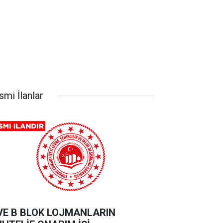
smi İlanlar
VE B BLOK LOJMANLARIN