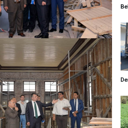
Be
De