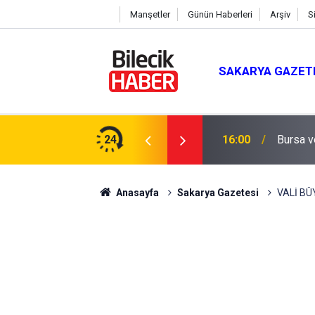
Manşetler
Günün Haberleri
Arşiv
S
SAKARYA GAZET
lik Teminat Tamamlandı
24
16:00
Bursa v
Anasayfa
Sakarya Gazetesi
VALİ BÜ