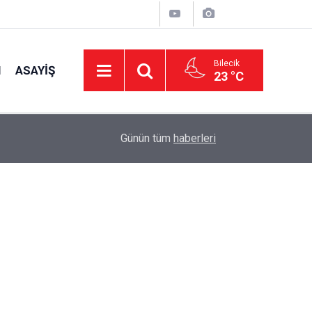
Bilecik
I
ASAYIŞ
23 °C
14:58
Müftü Arpacı Yaz Kur'an Kurslarını Ziyaret Etti
Günün tüm
haberleri