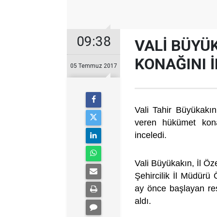
09:38
VALİ BÜYÜ
KONAĞINI 
05 Temmuz 2017
Vali Tahir Büyükakın,
veren hükümet kona
inceledi.
Vali Büyükakın, İl Öz
Şehircilik İl Müdürü Ö
ay önce başlayan res
aldı.