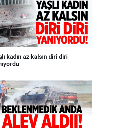
lı kadın az kalsın diri diri
nıyordu