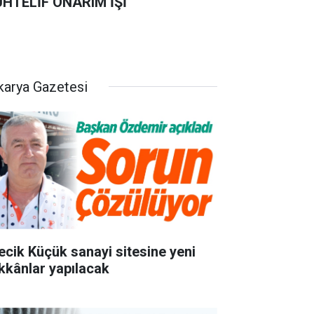
HTELİF ONARIM İŞİ
karya Gazetesi
lecik Küçük sanayi sitesine yeni
kkânlar yapılacak