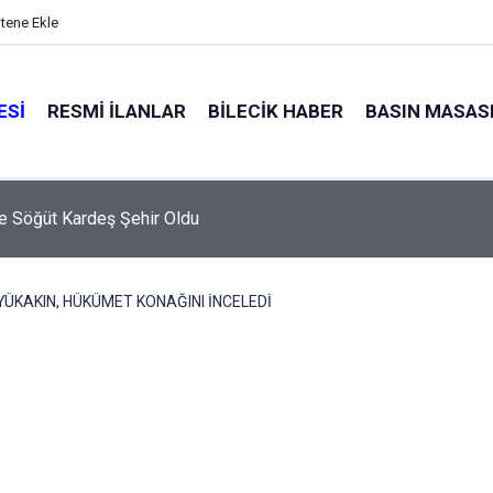
itene Ekle
ESI
RESMI İLANLAR
BILECIK HABER
BASIN MASAS
e Söğüt Kardeş Şehir Oldu
YÜKAKIN, HÜKÜMET KONAĞINI İNCELEDİ