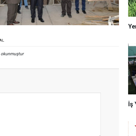
Ye
RAL
a okunmuştur
İş