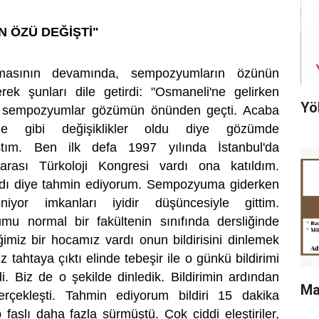
 ÖZÜ DEĞİŞTİ"
masının devamında, sempozyumların özünün
erek şunları dile getirdi: "Osmaneli'ne gelirken
Yö
 sempozyumlar gözümün önünden geçti. Acaba
e gibi değişiklikler oldu diye gözümde
ştım. Ben ilk defa 1997 yılında İstanbul'da
rarası Türkoloji Kongresi vardı ona katıldım.
dı diye tahmin ediyorum. Sempozyuma giderken
eniyor imkanları iyidir düşüncesiyle gittim.
 normal bir fakültenin sınıfında dersliğinde
ğimiz bir hocamız vardı onun bildirisini dinlemek
z tahtaya çıktı elinde tebeşir ile o günkü bildirimi
i. Biz de o şekilde dinledik. Bildirimin ardından
Ma
rçekleşti. Tahmin ediyorum bildiri 15 dakika
faslı daha fazla sürmüştü. Çok ciddi eleştiriler,