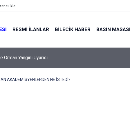
itene Ekle
ESI
RESMI İLANLAR
BILECIK HABER
BASIN MASAS
 BLOK LOJMANLARIN MUHTELİF ONARIM İŞİ
BAN AKADEMİSYENLERDEN NE İSTEDİ?