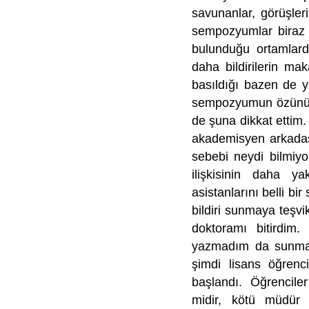
savunanlar, görüşle
sempozyumlar biraz da
bulunduğu ortamlard
daha bildirilerin m
basıldığı bazen de y
sempozyumun özünün d
de şuna dikkat ettim.
akademisyen arkadaş
sebebi neydi bilmiy
ilişkisinin daha ya
asistanlarını belli b
bildiri sunmaya teşvi
doktoramı bitirdim.
yazmadım da sunmadı
şimdi lisans öğrenc
başlandı. Öğrenciler
midir, kötü müdür 