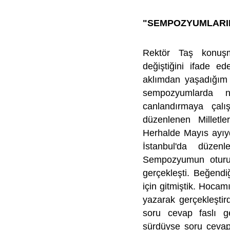
"SEMPOZYUMLARIN
Rektör Taş konuş
değiştiğini ifade ed
aklımdan yaşadığım
sempozyumlarda n
canlandırmaya çalı
düzenlenen Milletle
Herhalde Mayıs ayıy
İstanbul'da düzenl
Sempozyumun oturumu
gerçekleşti. Beğendi
için gitmiştik. Hocamı
yazarak gerçekleştird
soru cevap faslı ge
sürdüyse soru cevap 