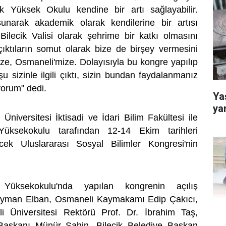
k Yüksek Okulu kendine bir artı sağlayabilir.
 sunarak akademik olarak kendilerine bir artısı
Bilecik Valisi olarak şehrime bir katkı olmasını
çıktıların somut olarak bize de birşey vermesini
mize, Osmaneli'mize. Dolayısıyla bu kongre yapılıp
şu sizinle ilgili çıktı, sizin bundan faydalanmanız
yorum" dedi.
Yaş
ya
Üniversitesi İktisadi ve İdari Bilim Fakültesi ile
üksekokulu tarafından 12-14 Ekim tarihleri
ek Uluslararası Sosyal Bilimler Kongresi'nin
Yüksekokulu'nda yapılan kongrenin açılış
eyman Elban, Osmaneli Kaymakamı Edip Çakıcı,
i Üniversitesi Rektörü Prof. Dr. İbrahim Taş,
Başkanı Münür Şahin, Bilecik Belediye Başkan