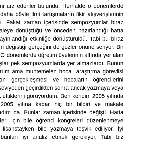
rini arz edenler bulundu. Herhalde o dönemlerde
ha böyle ilmi tartışmaların fikir alışverişlerinin
ı. Fakat zaman içerisinde sempozyumlar biraz
akaleye dönüştüğü ve önceden hazırlandığı hatta
ayınlandığı etkinliğe dönüştürüldü. Tabi bu biraz
eğiştiği gerçeğini de gözler önüne seriyor. Bir
 O dönemlerde öğretim üyelerinin altında yer alan
lar pek sempozyumlarda yer almazlardı. Bunun
orum ama muhtemelen hoca- araştırma görevlisi
kın gerçekleşmesi ve hocaların öğrencilerini
ir seviyeden geçirdikten sonra ancak yazmaya veya
k ettiklerini görüyordum. Ben kendim 2005 yılında
 2005 yılına kadar hiç bir bildiri ve makale
m da. Bunlar zaman içerisinde değişti. Hatta
ileri için bile öğrenci kongreleri düzenlenmeye
 lisanstayken bile yazmaya teşvik ediliyor. İyi
bunları iyi analiz etmek gerekiyor. Tabi biz