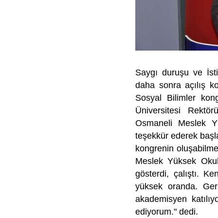
Saygı duruşu ve İst
daha sonra açılış ko
Sosyal Bilimler kon
Üniversitesi Rektö
Osmaneli Meslek Y
teşekkür ederek başl
kongrenin oluşabilme
Meslek Yüksek Oku
gösterdi, çalıştı. K
yüksek oranda. Gere
akademisyen katılıyo
ediyorum." dedi.