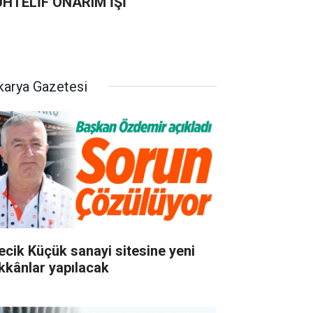
HTELİF ONARIM İŞİ
karya Gazetesi
lecik Küçük sanayi sitesine yeni
kkânlar yapılacak