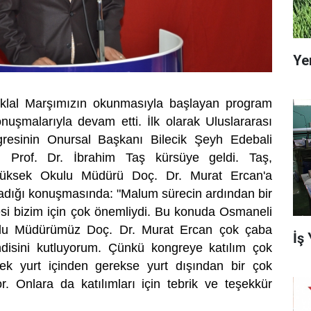
Ye
iklal Marşımızın okunmasıyla başlayan program
nuşmalarıyla devam etti. İlk olarak Uluslararası
gresinin Onursal Başkanı Bilecik Şeyh Edebali
rü Prof. Dr. İbrahim Taş kürsüye geldi. Taş,
üksek Okulu Müdürü Doç. Dr. Murat Ercan'a
adığı konuşmasında: "Malum sürecin ardından bir
si bizim için çok önemliydi. Bu konuda Osmaneli
lu Müdürümüz Doç. Dr. Murat Ercan çok çaba
İş
endisini kutluyorum. Çünkü kongreye katılım çok
k yurt içinden gerekse yurt dışından bir çok
r. Onlara da katılımları için tebrik ve teşekkür