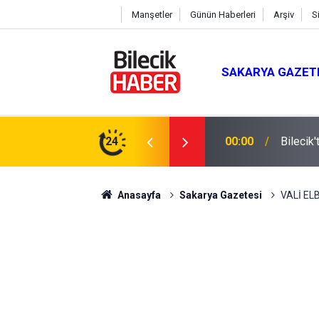
Manşetler
Günün Haberleri
Arşiv
S
SAKARYA GAZET
24
00:00
A VE B
Anasayfa
Sakarya Gazetesi
VALİ EL