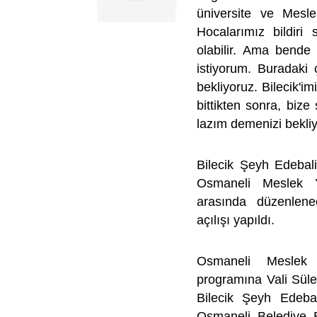
üniversite ve Mesle
Hocalarımız bildiri
olabilir. Ama bende 
istiyorum. Buradaki 
bekliyoruz. Bilecik'i
bittikten sonra, bize 
lazım demenizi bekli
Bilecik Şeyh Edebali 
Osmaneli Meslek Y
arasında düzenlenec
açılışı yapıldı.
Osmaneli Meslek 
programına Vali Sül
Bilecik Şeyh Edebal
Osmaneli Belediye 