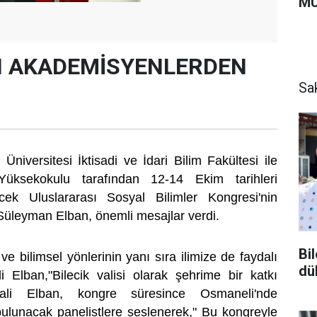
MU
N AKADEMİSYENLERDEN
Sa
Üniversitesi İktisadi ve İdari Bilim Fakültesi ile
üksekokulu tarafından 12-14 Ekim tarihleri
ek Uluslararası Sosyal Bilimler Kongresi'nin
i Süleyman Elban, önemli mesajlar verdi.
Bi
 bilimsel yönlerinin yanı sıra ilimize de faydalı
dü
i Elban,"Bilecik valisi olarak şehrime bir katkı
Vali Elban, kongre süresince Osmaneli'nde
ulunacak panelistlere seslenerek," Bu kongreyle