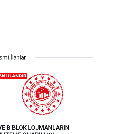
smi İlanlar
VE B BLOK LOJMANLARIN