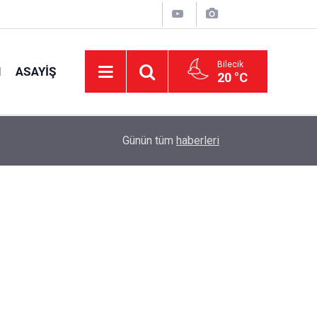
Bilecik
I
ASAYIŞ
20 °C
16:42
CHP Genel Başkan Yardımcısı Erbay: "Türkiye’ni
Günün tüm
haberleri