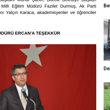
Be
l Milli Eğitim Müdürü Fazilet Durmuş, Ak Parti
nı Yalçın Karaca, akademisyenler ve öğrenciler
ÜDÜRÜ ERCAN'A TEŞEKKÜR
De