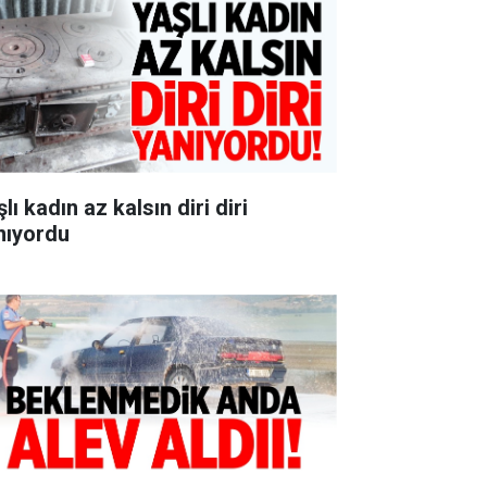
lı kadın az kalsın diri diri
nıyordu