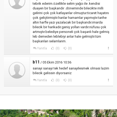
tebrik ederim.özellikle selim yağcı ile .kendisi
duayen bir başkandır .döneminde bilecikte milli
gelirini çok çok katlayanlar olmuştur.ticaret hayatını
çok geliçtirmiştir.hanlar hamamlar yapmıştır.tarihe
altın harfle yazı yazalacak bir başkandır.imarda
bilecik bir harikadır.geniş yolları vardır.nüfusu çok
artmıştır.belediye personeli çok başarılı hale gelmiş
leb demeden leblebiyi anlar hale gelmiştir.tüm
başkanları selamlarım.
Yanıtla
(0)
(0)
b11
/ 05 Ekim 2016 10:36
sanayi sanayi tek hedef sanayilesmek olmasi lazim
bilecik gelissin diyorsaniz
Yanıtla
(0)
(0)