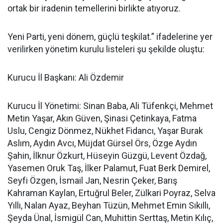
ortak bir iradenin temellerini birlikte atıyoruz.
Yeni Parti, yeni dönem, güçlü teşkilat.” ifadelerine yer
verilirken yönetim kurulu listeleri şu şekilde oluştu:
Kurucu İl Başkanı: Ali Özdemir
Kurucu İl Yönetimi: Sinan Baba, Ali Tüfenkçi, Mehmet
Metin Yaşar, Akın Güven, Şinasi Çetinkaya, Fatma
Uslu, Cengiz Dönmez, Nükhet Fidancı, Yaşar Burak
Aslım, Aydın Avcı, Müjdat Gürsel Örs, Özge Aydın
Şahin, İlknur Özkurt, Hüseyin Güzgü, Levent Özdağ,
Yasemen Oruk Taş, İlker Palamut, Fuat Berk Demirel,
Seyfi Özgen, İsmail Jan, Nesrin Çeker, Barış
Kahraman Kaylan, Ertuğrul Beler, Zülkari Poyraz, Selva
Yıllı, Nalan Ayaz, Beyhan Tüzün, Mehmet Emin Sıkıllı,
Şeyda Ünal, İsmigül Can, Muhittin Serttaş, Metin Kılıç,