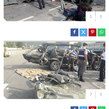
6
8
7
8