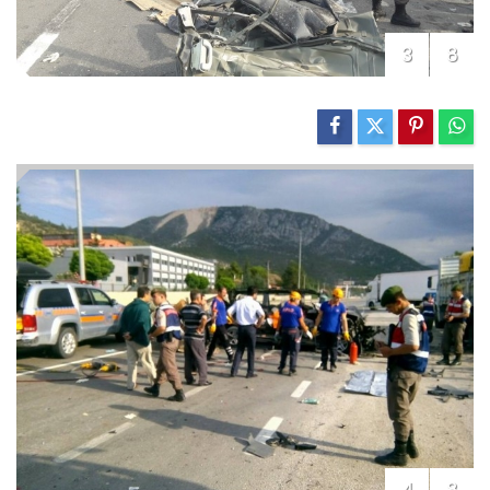
3
8
4
8