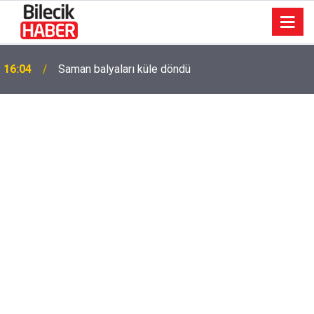
15:39
İl Genel Meclisi’nden okullara 1.8 milyon TL destek