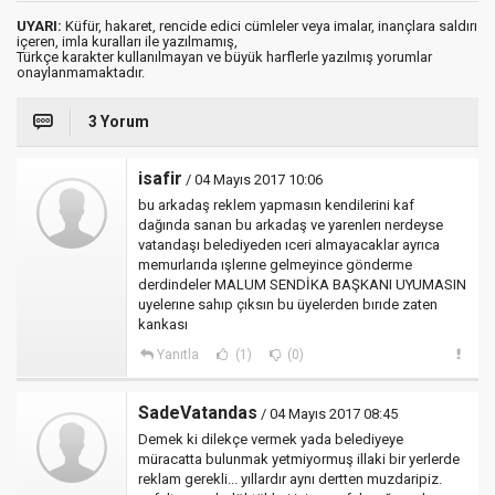
UYARI:
Küfür, hakaret, rencide edici cümleler veya imalar, inançlara saldırı
içeren, imla kuralları ile yazılmamış,
Türkçe karakter kullanılmayan ve büyük harflerle yazılmış yorumlar
onaylanmamaktadır.
3 Yorum
isafir
/ 04 Mayıs 2017 10:06
bu arkadaş reklem yapmasın kendilerini kaf
dağında sanan bu arkadaş ve yarenlerı nerdeyse
vatandaşı belediyeden ıceri almayacaklar ayrıca
memurlarıda ışlerıne gelmeyince gönderme
derdindeler MALUM SENDİKA BAŞKANI UYUMASIN
uyelerıne sahıp çıksın bu üyelerden bırıde zaten
kankası
Yanıtla
(1)
(0)
SadeVatandas
/ 04 Mayıs 2017 08:45
Demek ki dilekçe vermek yada belediyeye
müracatta bulunmak yetmiyormuş illaki bir yerlerde
reklam gerekli... yıllardır aynı dertten muzdaripiz.