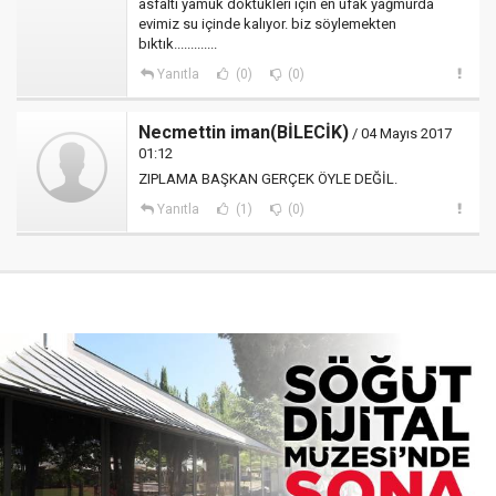
asfaltı yamuk döktükleri için en ufak yağmurda
evimiz su içinde kalıyor. biz söylemekten
bıktık.............
Yanıtla
(0)
(0)
Necmettin iman(BİLECİK)
/ 04 Mayıs 2017
01:12
ZIPLAMA BAŞKAN GERÇEK ÖYLE DEĞİL.
Yanıtla
(1)
(0)