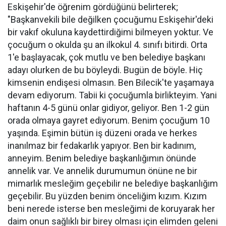
Eskişehir'de öğrenim gördüğünü belirterek;
"Başkanvekili bile değilken çocuğumu Eskişehir'deki
bir vakıf okuluna kaydettirdiğimi bilmeyen yoktur. Ve
çocuğum o okulda şu an ilkokul 4. sınıfı bitirdi. Orta
1'e başlayacak, çok mutlu ve ben belediye başkanı
adayı olurken de bu böyleydi. Bugün de böyle. Hiç
kimsenin endişesi olmasın. Ben Bilecik'te yaşamaya
devam ediyorum. Tabii ki çocuğumla birlikteyim. Yani
haftanın 4-5 günü onlar gidiyor, geliyor. Ben 1-2 gün
orada olmaya gayret ediyorum. Benim çocuğum 10
yaşında. Eşimin bütün iş düzeni orada ve herkes
inanılmaz bir fedakarlık yapıyor. Ben bir kadınım,
anneyim. Benim belediye başkanlığımın önünde
annelik var. Ve annelik durumumun önüne ne bir
mimarlık mesleğim geçebilir ne belediye başkanlığım
geçebilir. Bu yüzden benim önceliğim kızım. Kızım
beni nerede isterse ben mesleğimi de koruyarak her
daim onun sağlıklı bir birey olması için elimden geleni