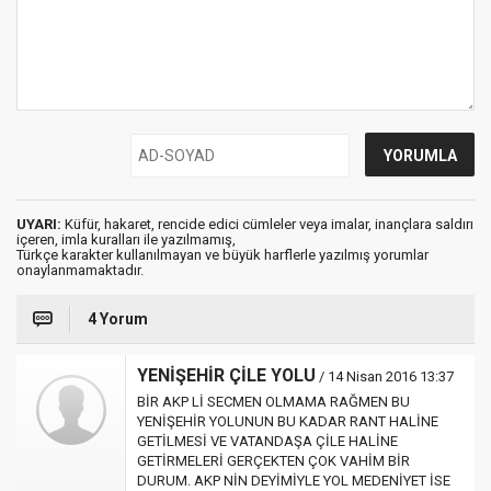
UYARI:
Küfür, hakaret, rencide edici cümleler veya imalar, inançlara saldırı
içeren, imla kuralları ile yazılmamış,
Türkçe karakter kullanılmayan ve büyük harflerle yazılmış yorumlar
onaylanmamaktadır.
4 Yorum
YENİŞEHİR ÇİLE YOLU
/ 14 Nisan 2016 13:37
BİR AKP Lİ SECMEN OLMAMA RAĞMEN BU
YENİŞEHİR YOLUNUN BU KADAR RANT HALİNE
GETİLMESİ VE VATANDAŞA ÇİLE HALİNE
GETİRMELERİ GERÇEKTEN ÇOK VAHİM BİR
DURUM. AKP NİN DEYİMİYLE YOL MEDENİYET İSE