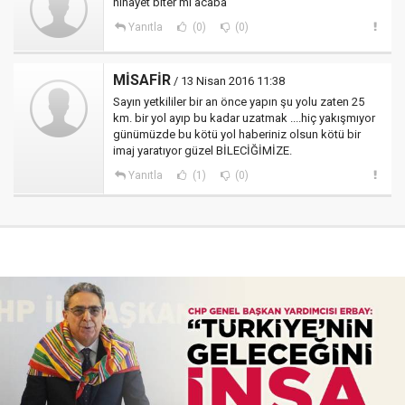
nihayet biter mi acaba
Yanıtla
(0)
(0)
MİSAFİR
/ 13 Nisan 2016 11:38
Sayın yetkililer bir an önce yapın şu yolu zaten 25
km. bir yol ayıp bu kadar uzatmak ....hiç yakışmıyor
günümüzde bu kötü yol haberiniz olsun kötü bir
imaj yaratıyor güzel BİLECİĞİMİZE.
Yanıtla
(1)
(0)