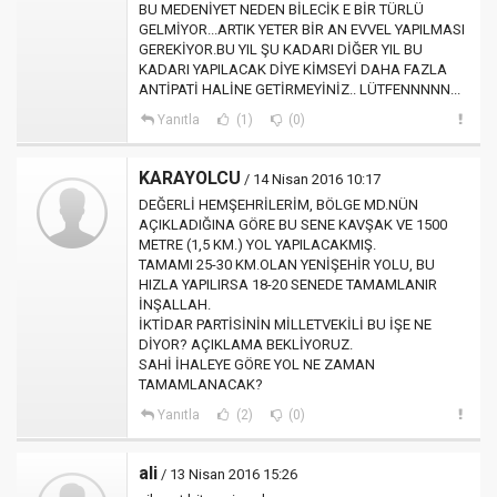
BU MEDENİYET NEDEN BİLECİK E BİR TÜRLÜ
GELMİYOR...ARTIK YETER BİR AN EVVEL YAPILMASI
GEREKİYOR.BU YIL ŞU KADARI DİĞER YIL BU
KADARI YAPILACAK DİYE KİMSEYİ DAHA FAZLA
ANTİPATİ HALİNE GETİRMEYİNİZ.. LÜTFENNNNN...
Yanıtla
(1)
(0)
KARAYOLCU
/ 14 Nisan 2016 10:17
DEĞERLİ HEMŞEHRİLERİM, BÖLGE MD.NÜN
AÇIKLADIĞINA GÖRE BU SENE KAVŞAK VE 1500
METRE (1,5 KM.) YOL YAPILACAKMIŞ.
TAMAMI 25-30 KM.OLAN YENİŞEHİR YOLU, BU
HIZLA YAPILIRSA 18-20 SENEDE TAMAMLANIR
İNŞALLAH.
İKTİDAR PARTİSİNİN MİLLETVEKİLİ BU İŞE NE
DİYOR? AÇIKLAMA BEKLİYORUZ.
SAHİ İHALEYE GÖRE YOL NE ZAMAN
TAMAMLANACAK?
Yanıtla
(2)
(0)
ali
/ 13 Nisan 2016 15:26