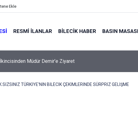
itene Ekle
ESI
RESMI İLANLAR
BILECIK HABER
BASIN MASAS
zer Vatandaşlarla Bir Araya Geldi
 SİZSİNİZ TÜRKİYE'NİN BİLECİK ÇEKİMLERİNDE SÜRPRİZ GELİŞME