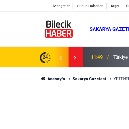
Manşetler
Günün Haberleri
Arşiv
S
SAKARYA GAZET
r’e Ziyaret
24
11:37
Vali Sö
Anasayfa
Sakarya Gazetesi
YETENEK