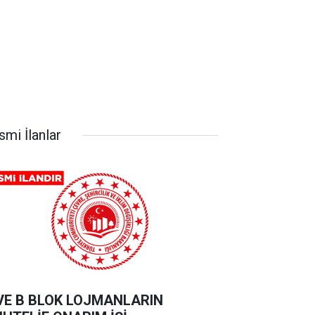
smi İlanlar
VE B BLOK LOJMANLARIN