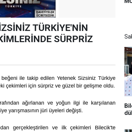
MU
ZSİNİZ TÜRKİYE'NİN
Sa
EKİMLERİNDE SÜRPRİZ
beğeni ile takip edilen Yetenek Sizsiniz Türkiye
ki çekimleri için sürpriz ve güzel bir gelişme oldu.
arafından ağırlanan ve yoğun ilgi ile karşılanan
Bi
ye yarışmasının jüri üyeleri değişti.
dü
an gerçekleştirilen ve ilk çekimleri Bilecik'te