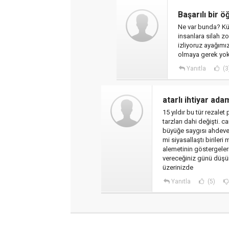
Başarılı bir ö
Ne var bunda? Kült
insanlara silah zo
izliyoruz ayağımız
olmaya gerek yo
Yanıtla
(3
atarlı ihtiyar ada
15 yıldır bu tür rezale
tarzları dahi değişti. 
büyüğe saygısı ahdeve
mi siyasallaştı birileri
alemetinin göstergeler
vereceğiniz günü düşünü
üzerinizde
Yanıtla
(5)