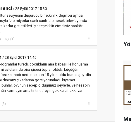
ğrenci
/ 28 Eylül 2017 15:30
ür seviyesini düşürücü bir etkinlik değil bu ayrıca
ruyla izletmiyorlar canlı canlı izlemesek televizyonda
a kadar getirttikleri için teşekkür etmeliyiz nankör
k
)
(1)
Yö
m
/ 28 Eylül 2017 14:45
t programlar türedi. cocukların ana babası ile konuşma
cami avlularında bira şişesi toplar olduk. küçüğün
fası kalmadı nedense son 15 yılda oldu bunca şey. din
 mi dinimizi çıkarlarına göre yorumladı. kıyamet
i bunlar. övünün sebep olduğunuz şeylerle. ve hesabını
n kormayın ama tir tir titireyin çok kula hakkı var
(3)
Ma