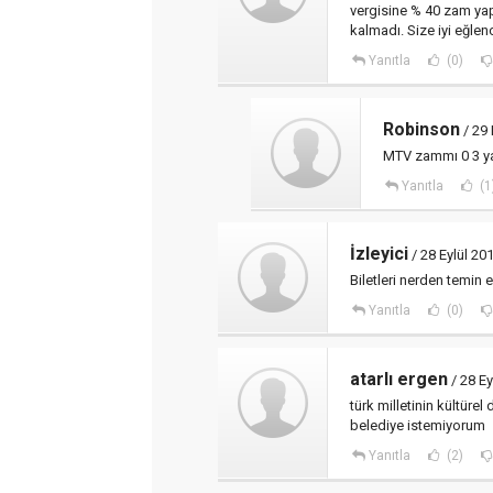
vergisine % 40 zam yap
kalmadı. Size iyi eğlenc
Yanıtla
(0)
Robinson
/ 29 
MTV zammı 0 3 ya
Yanıtla
(1
İzleyici
/ 28 Eylül 20
Biletleri nerden temin e
Yanıtla
(0)
atarlı ergen
/ 28 Ey
türk milletinin kültüre
belediye istemiyorum
Yanıtla
(2)