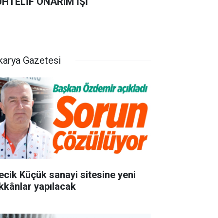
HTELİF ONARIM İŞİ
karya Gazetesi
lecik Küçük sanayi sitesine yeni
kkânlar yapılacak