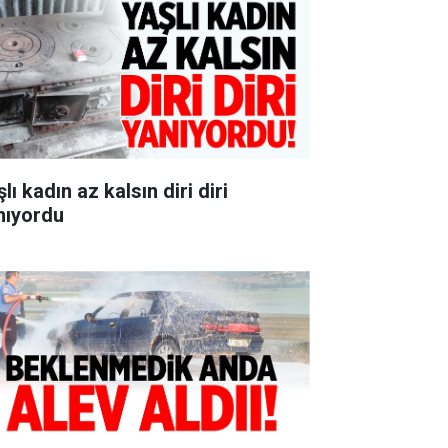
lı kadın az kalsın diri diri
nıyordu