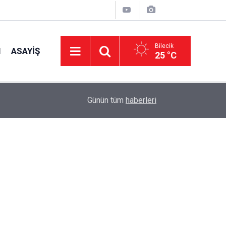
Bilecik
I
ASAYIŞ
25 °C
11:23
Firari sapık jandarmadan kaçamadı!
Günün tüm
haberleri