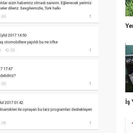
tılar sizin haberiniz olmadı sanırım. Eğlenecek yerimiz
eler dileriz. Sevgileimizle, Türk halkı.
(0)
Ye
Eylül 2017 14:50
ş otomobillere yapıldı bu ne öfke
)
(2)
17 17:47
debiliriz?
(0)
İş
lül 2017 01:42
l dinamikleri ile oynayan bu tarz programları destekleyen
(4)