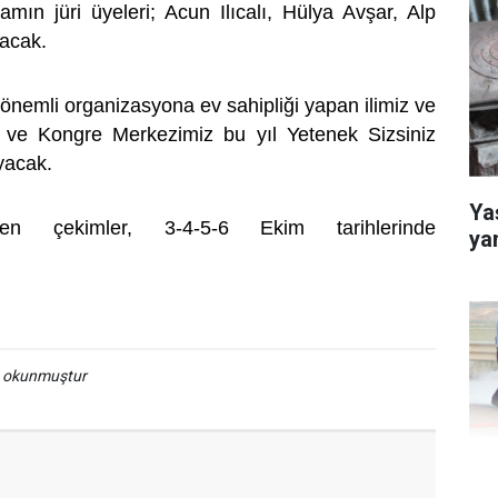
amın jüri üyeleri; Acun Ilıcalı, Hülya Avşar, Alp
lacak.
önemli organizasyona ev sahipliği yapan ilimiz ve
 ve Kongre Merkezimiz bu yıl Yetenek Sizsiniz
ayacak.
Yaş
ilen çekimler, 3-4-5-6 Ekim tarihlerinde
ya
a okunmuştur