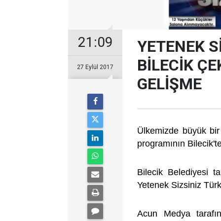
21:09
YETENEK Sİ
BİLECİK Ç
27 Eylül 2017
GELİŞME
Ülkemizde büyük bir 
programının Bilecik'te
Bilecik Belediyesi t
Yetenek Sizsiniz Türki
Acun Medya tarafınd