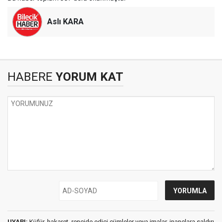
Aslı KARA
HABERE
YORUM KAT
UYARI:
Küfür, hakaret, rencide edici cümleler veya imalar, inançlara saldırı