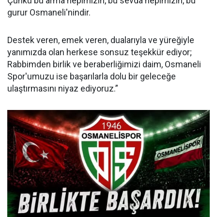
Çünkü bu arma hepimizin, bu sevda hepimizin, bu
gurur Osmaneli'nindir.
Destek veren, emek veren, dualarıyla ve yüreğiyle
yanımızda olan herkese sonsuz teşekkür ediyor;
Rabbimden birlik ve beraberliğimizi daim, Osmaneli
Spor'umuzu ise başarılarla dolu bir geleceğe
ulaştırmasını niyaz ediyoruz.”