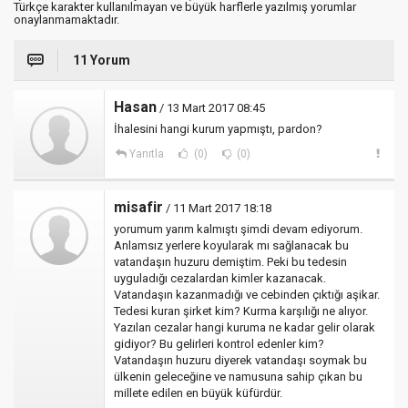
Türkçe karakter kullanılmayan ve büyük harflerle yazılmış yorumlar
onaylanmamaktadır.
11 Yorum
Hasan
/ 13 Mart 2017 08:45
İhalesini hangi kurum yapmıştı, pardon?
Yanıtla
(0)
(0)
misafir
/ 11 Mart 2017 18:18
yorumum yarım kalmıştı şimdi devam ediyorum.
Anlamsız yerlere koyularak mı sağlanacak bu
vatandaşın huzuru demiştim. Peki bu tedesin
uyguladığı cezalardan kimler kazanacak.
Vatandaşın kazanmadığı ve cebinden çıktığı aşikar.
Tedesi kuran şirket kim? Kurma karşılığı ne alıyor.
Yazılan cezalar hangi kuruma ne kadar gelir olarak
gidiyor? Bu gelirleri kontrol edenler kim?
Vatandaşın huzuru diyerek vatandaşı soymak bu
ülkenin geleceğine ve namusuna sahip çıkan bu
millete edilen en büyük küfürdür.