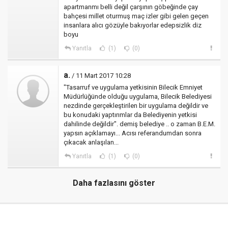
apartmanmı belli değil çarşının göbeğinde çay
bahçesi millet oturmuş maç izler gibi gelen geçen
insanlara alıcı gözüyle bakıyorlar edepsizlik diz
boyu
Yanıtla
(1)
(0)
a.
/ 11 Mart 2017 10:28
"Tasarruf ve uygulama yetkisinin Bilecik Emniyet
Müdürlüğünde olduğu uygulama, Bilecik Belediyesi
nezdinde gerçekleştirilen bir uygulama değildir ve
bu konudaki yaptırımlar da Belediyenin yetkisi
dahilinde değildir". demiş belediye .. o zaman B.E.M.
yapsın açıklamayı... Acısı referandumdan sonra
çıkacak anlaşılan...
Yanıtla
(1)
(0)
Daha fazlasını göster