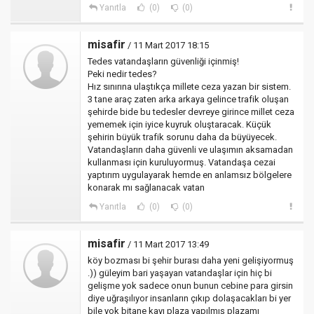
Yanıtla
(0)
(0)
misafir
/ 11 Mart 2017 18:15
Tedes vatandaşların güvenliği içinmiş!
Peki nedir tedes?
Hız sınırına ulaştıkça millete ceza yazan bir sistem.
3 tane araç zaten arka arkaya gelince trafik oluşan
şehirde bide bu tedesler devreye girince millet ceza
yememek için iyice kuyruk oluştaracak. Küçük
şehirin büyük trafik sorunu daha da büyüyecek.
Vatandaşların daha güvenli ve ulaşımın aksamadan
kullanması için kuruluyormuş. Vatandaşa cezai
yaptırım uygulayarak hemde en anlamsız bölgelere
konarak mı sağlanacak vatan
Yanıtla
(0)
(0)
misafir
/ 11 Mart 2017 13:49
köy bozması bi şehir burası daha yeni gelişiyormuş
.)) güleyim bari yaşayan vatandaşlar için hiç bi
gelişme yok sadece onun bunun cebine para girsin
diye uğraşılıyor insanların çıkıp dolaşacakları bi yer
bile yok bitane kayı plaza yapılmış plazamı