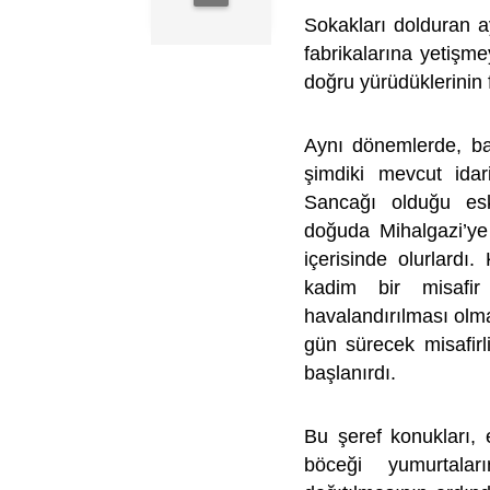
Sokakları dolduran ay
fabrikalarına yetişme
doğru yürüdüklerinin f
Aynı dönemlerde, bah
şimdiki mevcut idari
Sancağı olduğu esk
doğuda Mihalgazi’ye 
içerisinde olurlardı
kadim bir misafir
havalandırılması olma
gün sürecek misafirl
başlanırdı.
Bu şeref konukları, 
böceği yumurtalar