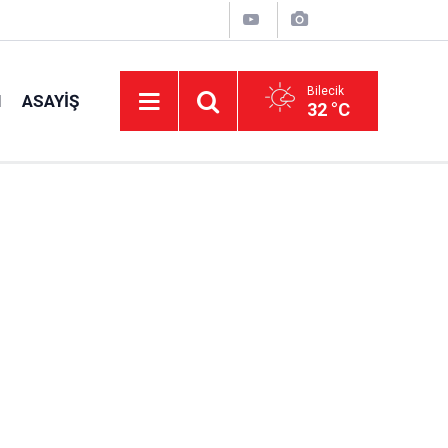
Bilecik
I
ASAYIŞ
32 °C