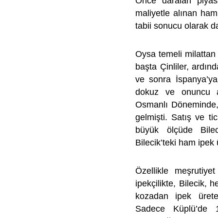
Önce daralan piyas
maliyetle alınan ha
tabii sonucu olarak d
Oysa temeli milattan 
başta Çinliler, ardı
ve sonra İspanya’ya 
dokuz ve onuncu as
Osmanlı Döneminde, 
gelmişti. Satış ve t
büyük ölçüde Bileci
Bilecik’teki ham ipek 
Özellikle meşrutiy
ipekçilikte, Bilecik
kozadan ipek üreten
Sadece Küplü’de 18