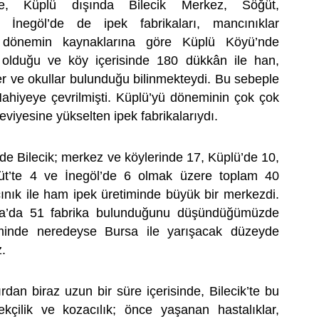
’te, Küplü dışında Bilecik Merkez, Söğüt,
 İnegöl’de de ipek fabrikaları, mancınıklar
 dönemin kaynaklarına göre Küplü Köyü’nde
olduğu ve köy içerisinde 180 dükkân ile han,
 ve okullar bulunduğu bilinmekteydi. Bu sebeple
ahiyeye çevrilmişti. Küplü’yü döneminin çok çok
eviyesine yükselten ipek fabrikalarıydı.
nde Bilecik; merkez ve köylerinde 17, Küplü’de 10,
üt’te 4 ve İnegöl’de 6 olmak üzere toplam 40
nık ile ham ipek üretiminde büyük bir merkezdi.
a’da 51 fabrika bulunduğunu düşündüğümüzde
timinde neredeyse Bursa ile yarışacak düzeyde
z.
dan biraz uzun bir süre içerisinde, Bilecik’te bu
ekçilik ve kozacılık; önce yaşanan hastalıklar,