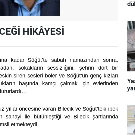
dü
CEĞİ HİKÂYESİ
tasına kadar Söğüt’te sabah namazından sonra,
an, sokakların sessizliğini, şehrin dört bir
skin siren sesleri böler ve Söğüt’ün genç kızları
Yaş
ıkların başında kamçı çalmak için evlerinden
ya
dururlardı…
üz yıllar öncesine varan Bilecik ve Söğüt’teki ipek
inin sanayi ile bütünleştiği ve Bilecik şartlarında
emsil etmekteydi.