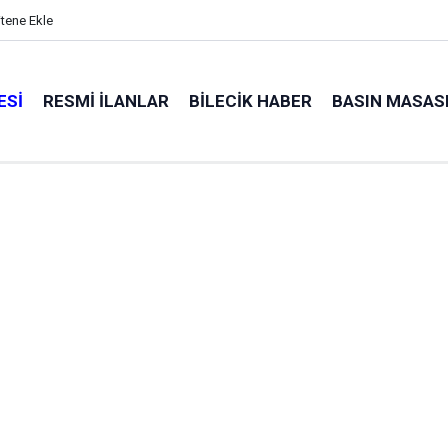
itene Ekle
ESI
RESMI İLANLAR
BILECIK HABER
BASIN MASAS