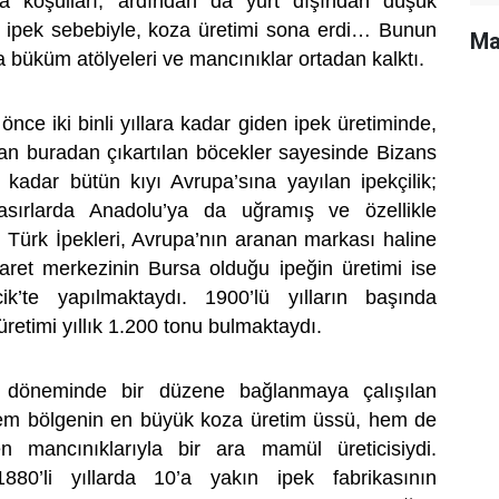
a koşulları, ardından da yurt dışından düşük
m ipek sebebiyle, koza üretimi sona erdi… Bunun
Ma
a büküm atölyeleri ve mancınıklar ortadan kalktı.
önce iki binli yıllara kadar giden ipek üretiminde,
ndan buradan çıkartılan böcekler sayesinde Bizans
kadar bütün kıyı Avrupa’sına yayılan ipekçilik;
ırlarda Anadolu’ya da uğramış ve özellikle
Türk İpekleri, Avrupa’nın aranan markası haline
icaret merkezinin Bursa olduğu ipeğin üretimi ise
k’te yapılmaktaydı. 1900’lü yılların başında
üretimi yıllık 1.200 tonu bulmaktaydı.
et döneminde bir düzene bağlanmaya çalışılan
, hem bölgenin en büyük koza üretim üssü, hem de
 mancınıklarıyla bir ara mamül üreticisiydi.
80’li yıllarda 10’a yakın ipek fabrikasının