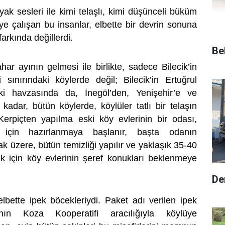
ak sesleri ile kimi telaşlı, kimi düşünceli büküm
ye çalışan bu insanlar, elbette bir devrin sonuna
arkında değillerdi.
Be
ar ayının gelmesi ile birlikte, sadece Bilecik’in
 sınırındaki köylerde değil; Bilecik’in Ertuğrul
i havzasında da, İnegöl’den, Yenişehir’e ve
kadar, bütün köylerde, köylüler tatlı bir telaşın
. Kerpiçten yapılma eski köy evlerinin bir odası,
 için hazırlanmaya başlanır, başta odanın
k üzere, bütün temizliği yapılır ve yaklaşık 35-40
ik için köy evlerinin şeref konukları beklenmeye
De
elbette ipek böcekleriydi. Paket adı verilen ipek
ının Koza Kooperatifi aracılığıyla köylüye