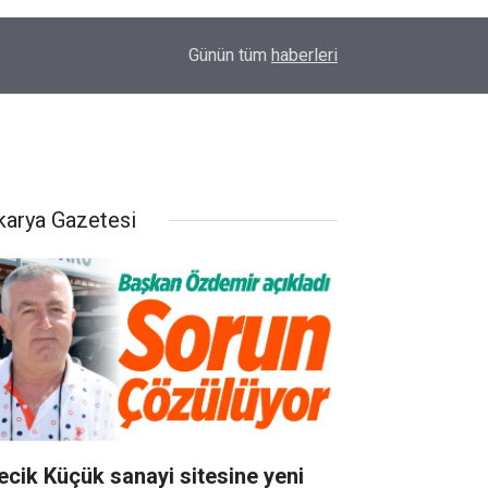
14:58
OEDAŞ Türkiye’yi temsil edecek
Günün tüm
haberleri
karya Gazetesi
lecik Küçük sanayi sitesine yeni