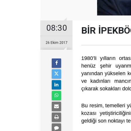
08:30
BİR İPEKBÖ
26 Ekim 2017
1980’li yılların or
henüz şehir uyanmad
yanından yükselen ke
ve kadınları mancın
çıkarak sokakları dol
Bu resim, temelleri y
kozası yetiştiriciliğ
geldiği son noktayı t