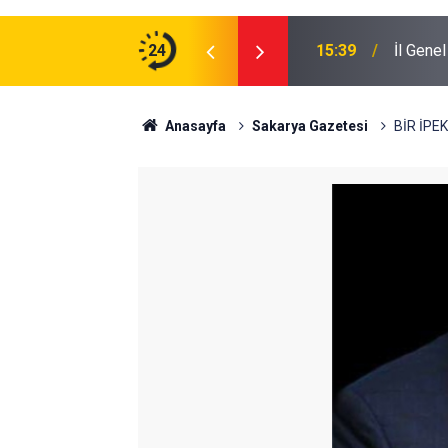
24
15:39
İl Gene
Anasayfa
Sakarya Gazetesi
BİR İPE