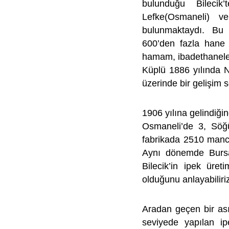
bulunduğu Bilecik
Lefke(Osmaneli) ve
bulunmaktaydı. Bu
600’den fazla hane 
hamam, ibadethaneler
Küplü 1886 yılında N
üzerinde bir gelişim s
1906 yılına gelindiği
Osmaneli’de 3, Söğ
fabrikada 2510 mancı
Aynı dönemde Burs
Bilecik’in ipek üre
olduğunu anlayabiliri
Aradan geçen bir asır
seviyede yapılan ip