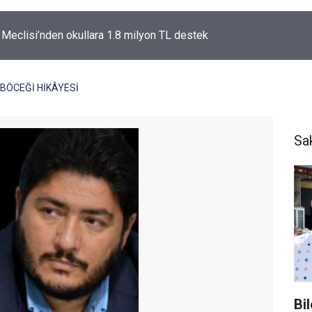
l Meclisi’nden okullara 1.8 milyon TL destek
KBÖCEĞİ HİKÂYESİ
Sa
Bi