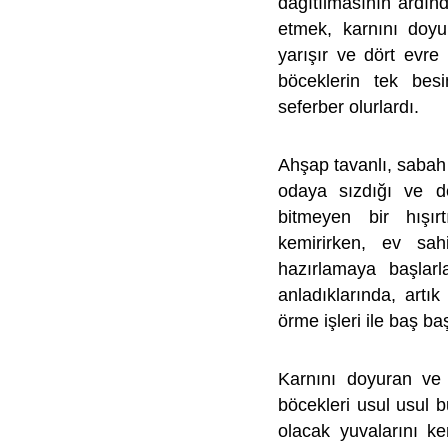
dağıtılmasının ardın
etmek, karnını doyur
yarışır ve dört evre
böceklerin tek besi
seferber olurlardı.
Ahşap tavanlı, sabah
odaya sızdığı ve de
bitmeyen bir hışırt
kemirirken, ev sahi
hazırlamaya başlarl
anladıklarında, artı
örme işleri ile baş baş
Karnını doyuran ve 
böcekleri usul usul bu
olacak yuvalarını ken