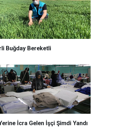
rli Buğday Bereketli
 Yerine İcra Gelen İşçi Şimdi Yandı