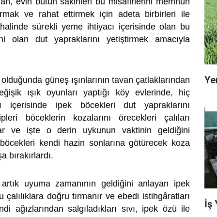
dan, evin bütün sakinleri bu misafirlerini memnun
mak ve rahat ettirmek için adeta birbirleri ile
 halinde sürekli yeme ihtiyacı içerisinde olan bu
ni olan dut yapraklarını yetiştirmek amacıyla
Ye
 olduğunda güneş ışınlarının tavan çatlaklarından
ğişik ışık oyunları yaptığı köy evlerinde, hiç
ı içerisinde ipek böcekleri dut yapraklarını
pleri böceklerin kozalarını örecekleri çalıları
ar ve işte o derin uykunun vaktinin geldiğini
k böcekleri kendi hazin sonlarına götürecek koza
a bırakırlardı.
artık uyuma zamanının geldiğini anlayan ipek
 çalılıklara doğru tırmanır ve ebedi istihgâratları
İş
di ağızlarından salgıladıkları sıvı, ipek özü ile