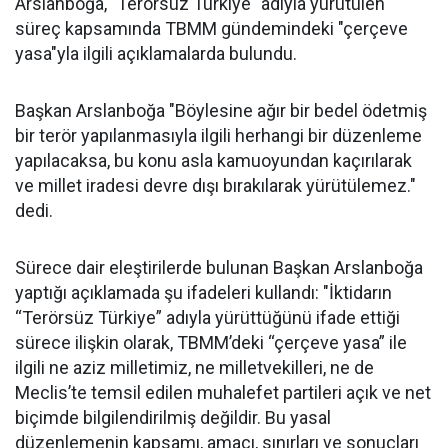
Arslanboğa, "Terörsüz Türkiye" adıyla yürütülen
süreç kapsamında TBMM gündemindeki "çerçeve
yasa"yla ilgili açıklamalarda bulundu.
Başkan Arslanboğa "Böylesine ağır bir bedel ödetmiş
bir terör yapılanmasıyla ilgili herhangi bir düzenleme
yapılacaksa, bu konu asla kamuoyundan kaçırılarak
ve millet iradesi devre dışı bırakılarak yürütülemez."
dedi.
Sürece dair eleştirilerde bulunan Başkan Arslanboğa
yaptığı açıklamada şu ifadeleri kullandı: "İktidarın
“Terörsüz Türkiye” adıyla yürüttüğünü ifade ettiği
sürece ilişkin olarak, TBMM’deki “çerçeve yasa” ile
ilgili ne aziz milletimiz, ne milletvekilleri, ne de
Meclis’te temsil edilen muhalefet partileri açık ve net
biçimde bilgilendirilmiş değildir. Bu yasal
düzenlemenin kapsamı, amacı, sınırları ve sonuçları