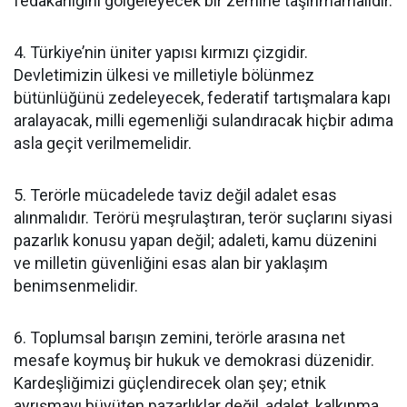
fedakârlığını gölgeleyecek bir zemine taşınmamalıdır.
4. Türkiye’nin üniter yapısı kırmızı çizgidir.
Devletimizin ülkesi ve milletiyle bölünmez
bütünlüğünü zedeleyecek, federatif tartışmalara kapı
aralayacak, milli egemenliği sulandıracak hiçbir adıma
asla geçit verilmemelidir.
5. Terörle mücadelede taviz değil adalet esas
alınmalıdır. Terörü meşrulaştıran, terör suçlarını siyasi
pazarlık konusu yapan değil; adaleti, kamu düzenini
ve milletin güvenliğini esas alan bir yaklaşım
benimsenmelidir.
6. Toplumsal barışın zemini, terörle arasına net
mesafe koymuş bir hukuk ve demokrasi düzenidir.
Kardeşliğimizi güçlendirecek olan şey; etnik
ayrışmayı büyüten pazarlıklar değil, adalet, kalkınma,