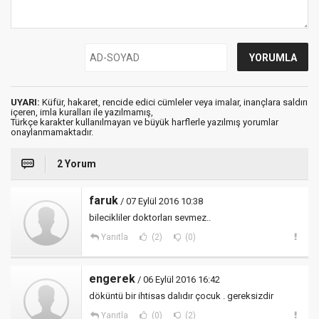
UYARI:
Küfür, hakaret, rencide edici cümleler veya imalar, inançlara saldırı
içeren, imla kuralları ile yazılmamış,
Türkçe karakter kullanılmayan ve büyük harflerle yazılmış yorumlar
onaylanmamaktadır.
2 Yorum
faruk
/ 07 Eylül 2016 10:38
bilecikliler doktorları sevmez..
Yanıtla
(2)
(0)
engerek
/ 06 Eylül 2016 16:42
döküntü bir ihtisas dalıdır çocuk . gereksizdir
Yanıtla
(0)
(2)