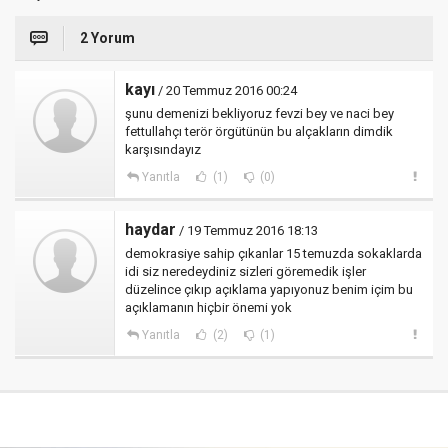
2 Yorum
kayı
/ 20 Temmuz 2016 00:24
şunu demenizi bekliyoruz fevzi bey ve naci bey
fettullahçı terör örgütünün bu alçakların dimdik
karşısındayız
Yanıtla
(1)
(0)
haydar
/ 19 Temmuz 2016 18:13
demokrasiye sahip çıkanlar 15 temuzda sokaklarda
idi siz neredeydiniz sizleri göremedik işler
düzelince çıkıp açıklama yapıyonuz benim içim bu
açıklamanın hiçbir önemi yok
Yanıtla
(2)
(1)