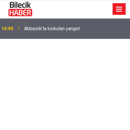
k
16:40
Abbaslık'ta korkutan yangın!