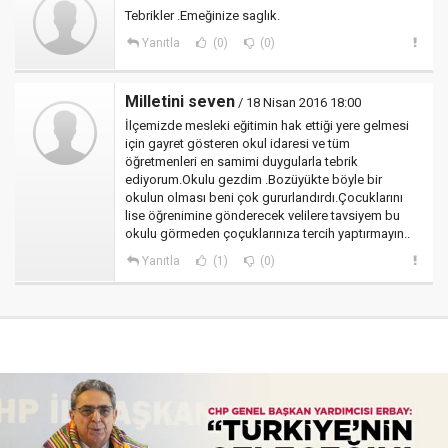
Tebrikler .Emeğinize saglık.
Yanıtla
(0)
(0)
Milletini seven
/ 18 Nisan 2016 18:00
İlçemizde mesleki eğitimin hak ettiği yere gelmesi
için gayret gösteren okul idaresi ve tüm
öğretmenleri en samimi duygularla tebrik
ediyorum.Okulu gezdim .Bozüyükte böyle bir
okulun olması beni çok gururlandırdı.Çocuklarını
lise öğrenimine gönderecek velilere tavsiyem bu
okulu görmeden çoçuklarınıza tercih yaptırmayın..
Yanıtla
(1)
(0)