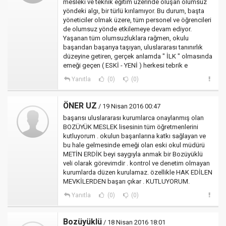
mesleki ve teknik eğitim üzerinde oluşan olumsuz
yöndeki algı, bir türlü kırılamıyor. Bu durum, başta
yöneticiler olmak üzere, tüm personel ve öğrencileri
de olumsuz yönde etkilemeye devam ediyor.
Yaşanan tüm olumsuzluklara rağmen, okulu
başarıdan başarıya taşıyan, uluslararası tanınırlık
düzeyine getiren, gerçek anlamda " İLK " olmasında
emeği geçen ( ESKİ - YENİ ) herkesi tebrik e
Yanıtla
(0)
(0)
ÖNER UZ
/ 19 Nisan 2016 00:47
başarısı uluslararası kurumlarca onaylanmış olan
BOZÜYÜK MESLEK lisesinin tüm öğretmenlerini
kutluyorum . okulun başarılarına katkı sağlayan ve
bu hale gelmesinde emeği olan eski okul müdürü
METİN ERDİK beyi saygıyla anmak bir Bozüyüklü
veli olarak görevimdir . kontrol ve denetim olmayan
kurumlarda düzen kurulamaz. özellikle HAK EDİLEN
MEVKİLERDEN başarı çıkar . KUTLUYORUM.
Yanıtla
(0)
(0)
Bozüyüklü
/ 18 Nisan 2016 18:01