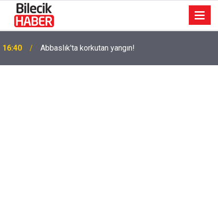
k
16:40
Abbaslık'ta korkutan yangın!