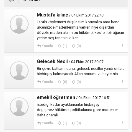
Mustafa kılınç
/ 04 Ekim 2017 22:43
Tabiki köylerimizi düşünelim koruyalım ama kendi
ülkemizde madenlerimiz varken niye dışardan
dövizle maden alalım bu hükümet kesilen bir ağacın
yerine beş tanesini diker
Yanıtla
(1)
(0)
Gelecek Nesil
/ 04 Ekim 2017 20:07
Bir çevre katliamı daha, gelecek nesiller yandı onlara
hiçbirşey kalmayacak Allah sonumuzu hayretsin.
Yanıtla
(0)
(0)
emekli öğretmen
/ 04 Ekim 2017 16:51
istedigi kadar ayaklansınlar hiçbirşey
degişmez.hükümet politikalarına göre madenler
daha önemli.
Yanıtla
(1)
(0)