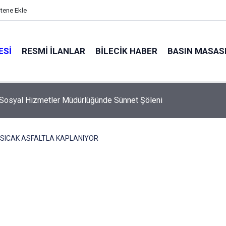
itene Ekle
ESI
RESMI İLANLAR
BILECIK HABER
BASIN MASAS
zme Kursları Devam Ediyor
SICAK ASFALTLA KAPLANIYOR