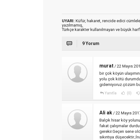
UYARI:
Küfür, hakaret, rencide edici cümleler 
yazılmamış,
Türkçe karakter kullanılmayan ve büyük har
9 Yorum
murat
/ 22 Mayıs 201
bir çok köyün ulaşımı
yolu çok kötü durumd
gidemiyoruz.çözüm b
Yanıtla
(0)
Ali ak
/ 22 Mayıs 201
Balçık hisar köy yolunu
fakat çalışmalar durd
gerekir.Geçen sene old
sıkıntıya düşecektir.;İn