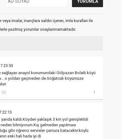
veya imalar, inançlara saldırı içeren, imla kuralları ile
flerle yazılmış yorumlar onaylanmamaktadır.
7 23:53
nı sağlayan anayol konumundaki Gölpazarı Bolatlı köyü
a... o yoldan geçmeden de Söğütcük köyümüze
ulun
(0)
7 22:13
 yarıda kaldı.Köyden yaklaşık 3 km yol genişletildi
u neden bilmiyorum.Kış gelmeden yapılması
uğu gibi öğrenci servisler çamura batacaktır.köylü
anın eski hali hada iyi di