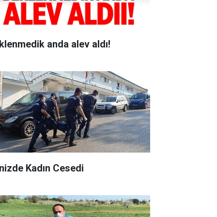
klenmedik anda alev aldı!
nizde Kadın Cesedi