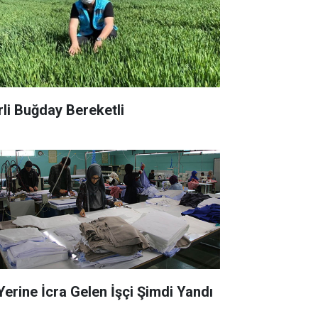
rli Buğday Bereketli
 Yerine İcra Gelen İşçi Şimdi Yandı