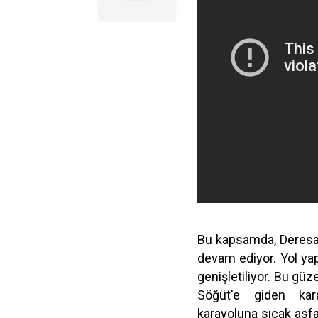
Bu kapsamda, Deresak
devam ediyor. Yol ya
genişletiliyor. Bu güz
Söğüt'e giden kara
karayoluna sıcak asfa