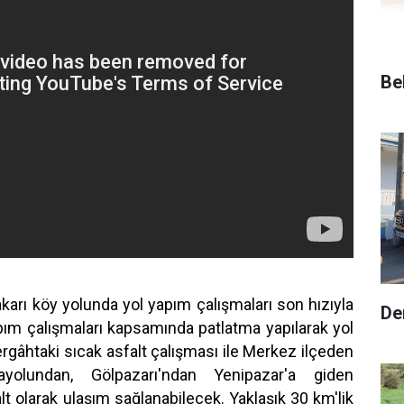
Be
arı köy yolunda yol yapım çalışmaları son hızıyla
De
pım çalışmaları kapsamında patlatma yapılarak yol
ergâhtaki sıcak asfalt çalışması ile Merkez ilçeden
yolundan, Gölpazarı'ndan Yenipazar'a giden
lt olarak ulaşım sağlanabilecek. Yaklaşık 30 km'lik