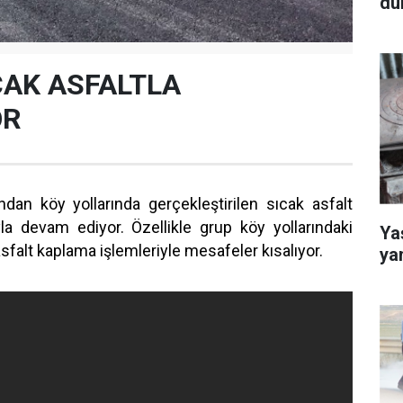
dü
CAK ASFALTLA
OR
ından köy yollarında gerçekleştirilen sıcak asfalt
yla devam ediyor. Özellikle grup köy yollarındaki
Yaş
sfalt kaplama işlemleriyle mesafeler kısalıyor.
ya