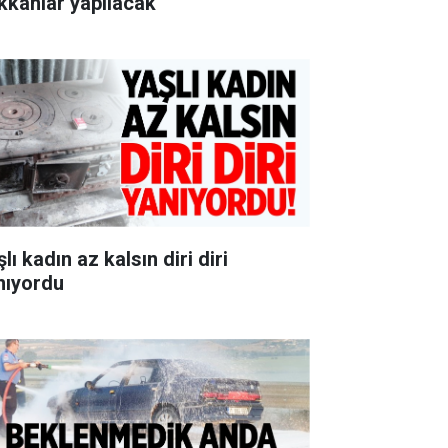
kkânlar yapılacak
lı kadın az kalsın diri diri
nıyordu