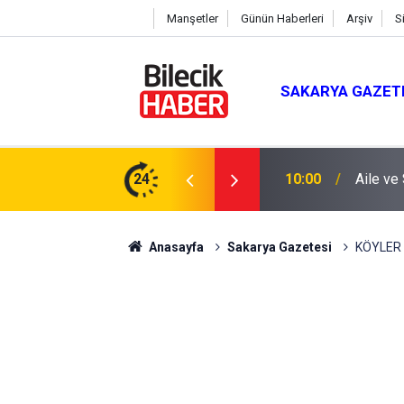
Manşetler
Günün Haberleri
Arşiv
S
SAKARYA GAZET
lüğünde Sünnet Şöleni
24
09:30
GSB Yü
Anasayfa
Sakarya Gazetesi
KÖYLER 