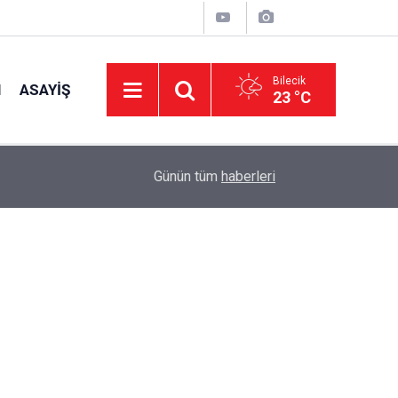
Bilecik
I
ASAYIŞ
23 °C
Kaymakam Titiz Tarihi Demir Köprü ve Meryem 
09:20
Günün tüm
haberleri
Bulundu