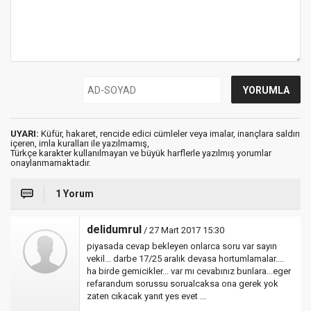
UYARI:
Küfür, hakaret, rencide edici cümleler veya imalar, inançlara saldırı
içeren, imla kuralları ile yazılmamış,
Türkçe karakter kullanılmayan ve büyük harflerle yazılmış yorumlar
onaylanmamaktadır.
1 Yorum
delidumrul
/ 27 Mart 2017 15:30
piyasada cevap bekleyen onlarca soru var sayın
vekil... darbe 17/25 aralık devasa hortumlamalar....
ha birde gemicikler... var mı cevabınız bunlara...eger
refarandum sorussu sorualcaksa ona gerek yok
zaten cıkacak yanıt yes evet ...