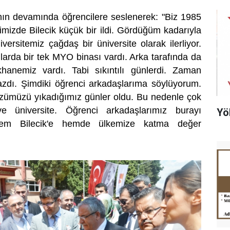
nın devamında öğrencilere seslenerek: "Biz 1985
imizde Bilecik küçük bir ildi. Gördüğüm kadarıyla
ersitemiz çağdaş bir üniversite olarak ilerliyor.
larda bir tek MYO binası vardı. Arka tarafında da
anemiz vardı. Tabi sıkıntılı günlerdi. Zaman
azdı. Şimdiki öğrenci arkadaşlarıma söylüyorum.
üzümüzü yıkadığımız günler oldu. Bu nedenle çok
ve üniversite. Öğrenci arkadaşlarımız burayı
Yö
. Hem Bilecik'e hemde ülkemize katma değer