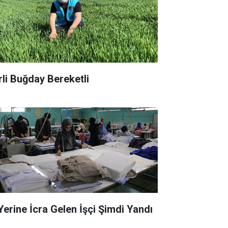
rli Buğday Bereketli
 Yerine İcra Gelen İşçi Şimdi Yandı