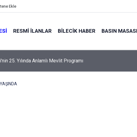
itene Ekle
ESI
RESMI İLANLAR
BILECIK HABER
BASIN MASAS
alyaları küle döndü
 YAŞINDA