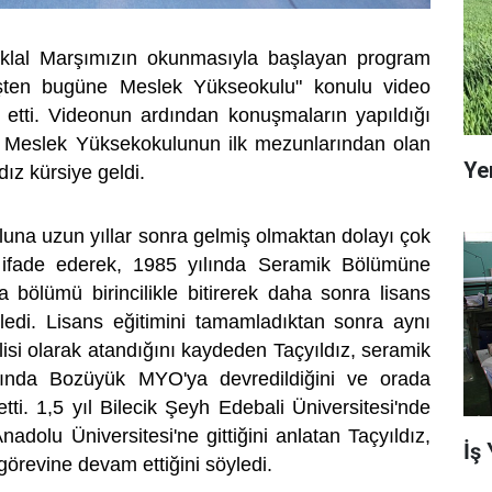
iklal Marşımızın okunmasıyla başlayan program
ten bugüne Meslek Yükseokulu" konulu video
 etti. Videonun ardından konuşmaların yapıldığı
k Meslek Yüksekokulunun ilk mezunlarından olan
Ye
dız kürsiye geldi.
luna uzun yıllar sonra gelmiş olmaktan dolayı çok
 ifade ederek, 1985 yılında Seramik Bölümüne
da bölümü birincilikle bitirerek daha sonra lisans
öyledi. Lisans eğitimini tamamladıktan sonra aynı
isi olarak atandığını kaydeden Taçyıldız, seramik
ında Bozüyük MYO'ya devredildiğini ve orada
tti. 1,5 yıl Bilecik Şeyh Edebali Üniversitesi'nde
nadolu Üniversitesi'ne gittiğini anlatan Taçyıldız,
İş
görevine devam ettiğini söyledi.