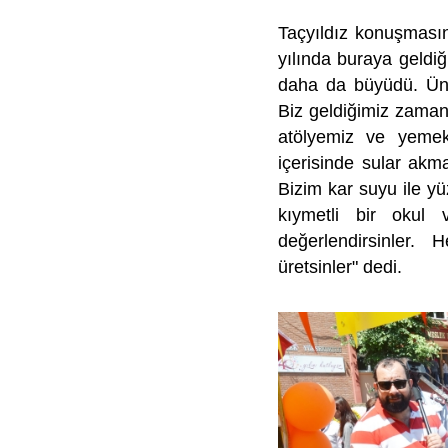
Taçyıldız konuşması
yılında buraya geldiğ
daha da büyüdü. Üniv
Biz geldiğimiz zaman
atölyemiz ve yemekh
içerisinde sular akm
Bizim kar suyu ile y
kıymetli bir okul 
değerlendirsinler
üretsinler" dedi.