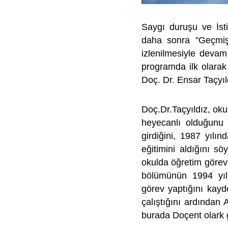
Saygı duruşu ve İst
daha sonra "Geçmiş
izlenilmesiyle devam
programda ilk olara
Doç. Dr. Ensar Taçyıl
Doç.Dr.Taçyıldız, oku
heyecanlı olduğunu
girdiğini, 1987 yılın
eğitimini aldığını s
okulda öğretim görevl
bölümünün 1994 yıl
görev yaptığını kayde
çalıştığını ardından A
burada Doçent olark 