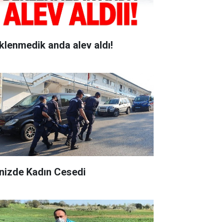
klenmedik anda alev aldı!
nizde Kadın Cesedi