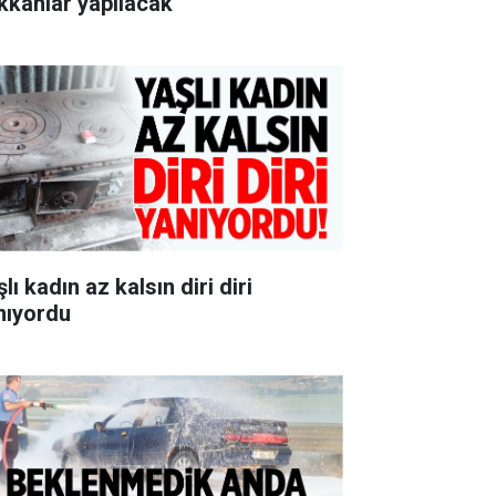
kkânlar yapılacak
lı kadın az kalsın diri diri
nıyordu