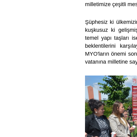
milletimize çeşitli me
Şüphesiz ki ülkemizi
kuşkusuz ki gelişmi
temel yapı taşları is
beklentilerini karşı
MYO'ların önemi son 
vatanına milletine sa