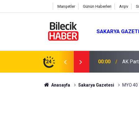
Manşetler
Günün Haberleri
Arşiv
S
SAKARYA GAZET
 Mevlit Programı
24
16:04
Saman b
Anasayfa
Sakarya Gazetesi
MYO 40