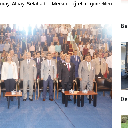
ay Albay Selahattin Mersin, öğretim görevlileri
Be
De