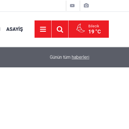
Bilecik
I
ASAYIŞ
19 °C
15:39
İl Genel Meclisi’nden okullara 1.8 milyon TL de
Günün tüm
haberleri