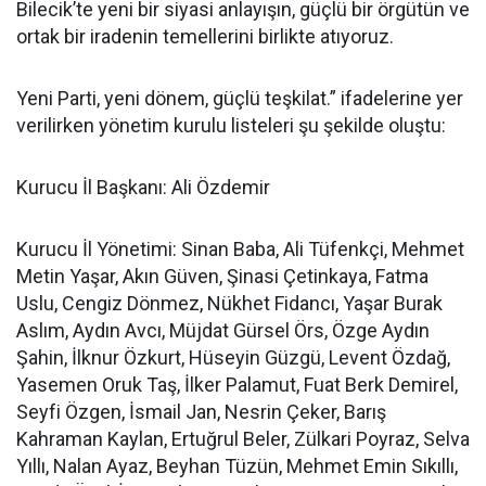
Bilecik’te yeni bir siyasi anlayışın, güçlü bir örgütün ve
ortak bir iradenin temellerini birlikte atıyoruz.
Yeni Parti, yeni dönem, güçlü teşkilat.” ifadelerine yer
verilirken yönetim kurulu listeleri şu şekilde oluştu:
Kurucu İl Başkanı: Ali Özdemir
Kurucu İl Yönetimi: Sinan Baba, Ali Tüfenkçi, Mehmet
Metin Yaşar, Akın Güven, Şinasi Çetinkaya, Fatma
Uslu, Cengiz Dönmez, Nükhet Fidancı, Yaşar Burak
Aslım, Aydın Avcı, Müjdat Gürsel Örs, Özge Aydın
Şahin, İlknur Özkurt, Hüseyin Güzgü, Levent Özdağ,
Yasemen Oruk Taş, İlker Palamut, Fuat Berk Demirel,
Seyfi Özgen, İsmail Jan, Nesrin Çeker, Barış
Kahraman Kaylan, Ertuğrul Beler, Zülkari Poyraz, Selva
Yıllı, Nalan Ayaz, Beyhan Tüzün, Mehmet Emin Sıkıllı,