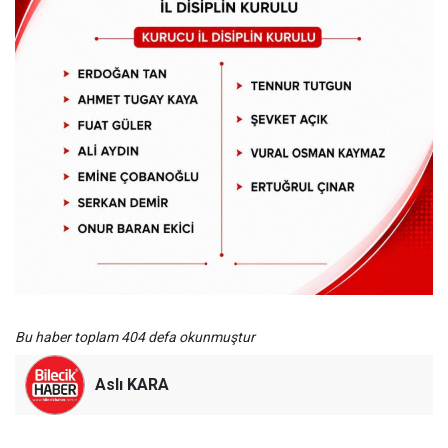
Bu haber toplam 404 defa okunmuştur
Aslı KARA