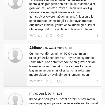
hastalığının pençesinden bir türlü kurtulamadığını
görüyorum. Fahrettin Poyraz Bilecik için vekilliği
döneminde en büyük hizmetlere imza
atmıştır.Meyve veren ağaç taşlanır. Anlaşılan o ki
şahsi menfaatlerine karşılık bulamayan menfaat
düşkünleri kinlerini yorumlarına kusmuşlar. Hayırlı
olsun sayın vekil. Başarılarının devamını dilerim.
Yanıtla
(0)
(0)
Akilane
/ 07 Aralık 2017 16:48
Cumhuriyet döneminin en büyük yatırımlarını
Bileciğimize kazandıran Sn. Poyraz inanıyorumki
Tarım Kredi Kooperatiflerinde de en güzel sekilde
hizmetlerini sürdürecektir. Bu zamana kadar ki
başarılarının devamını diler, sahsına ve kurum
müştereklerine hayırlı olmasını temenni ederim.
Yanıtla
(0)
(0)
m
/ 07 Aralık 2017 11:05
üstad yine ballı yok bu sefer börekli bi şey kaptın
yani.sayıştay mv yap-sat üniversite derken tarıma el