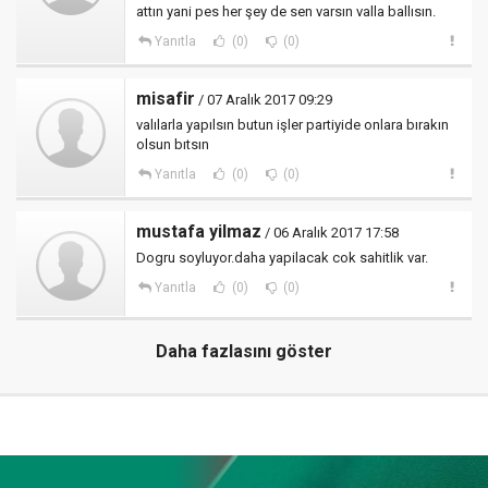
attın yani pes her şey de sen varsın valla ballısın.
Yanıtla
(0)
(0)
misafir
/ 07 Aralık 2017 09:29
valılarla yapılsın butun işler partiyide onlara bırakın
olsun bıtsın
Yanıtla
(0)
(0)
mustafa yilmaz
/ 06 Aralık 2017 17:58
Dogru soyluyor.daha yapilacak cok sahitlik var.
Yanıtla
(0)
(0)
Daha fazlasını göster