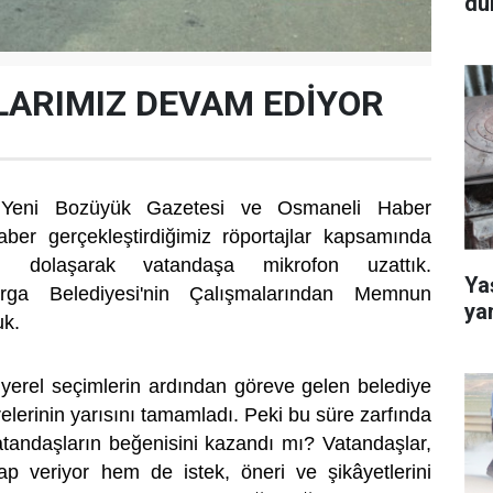
dü
ARIMIZ DEVAM EDİYOR
 Yeni Bozüyük Gazetesi ve Osmaneli Haber
aber gerçekleştirdiğimiz röportajlar kapsamında
i dolaşarak vatandaşa mikrofon uzattık.
Yaş
urga Belediyesi'nin Çalışmalarından Memnun
ya
uk.
 yerel seçimlerin ardından göreve gelen belediye
elerinin yarısını tamamladı. Peki bu süre zarfında
atandaşların beğenisini kazandı mı? Vatandaşlar,
 veriyor hem de istek, öneri ve şikâyetlerini