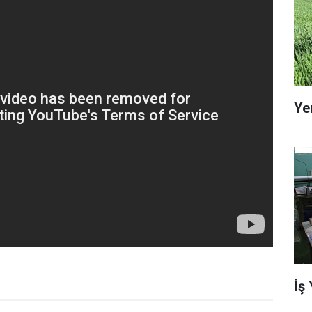
Ye
İş