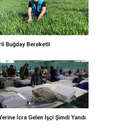
rli Buğday Bereketli
 Yerine İcra Gelen İşçi Şimdi Yandı