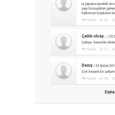
iş yapana eyvallah anc
yapı bozuyükten gelen 
halkımızın başkanın k
Yanıtla
(2)
Çaltılı olcay...
/ 23 
Çaltıya. Seracıları din
Yanıtla
(1)
Deniz
/ 23 Şubat 201
Çok basarılı bir çaliş
Yanıtla
(0)
Daha 