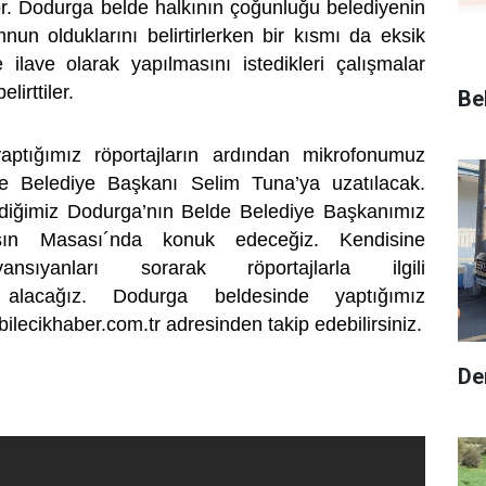
yor. Dodurga belde halkının çoğunluğu belediyenin
un olduklarını belirtirlerken bir kısmı da eksik
e ilave olarak yapılmasını istedikleri çalışmalar
lirttiler.
Be
aptığımız röportajların ardından mikrofonumuz
e Belediye Başkanı Selim Tuna’ya uzatılacak.
irdiğimiz Dodurga’nın Belde Belediye Başkanımız
sın Masası´nda konuk edeceğiz. Kendisine
yansıyanları sorarak röportajlarla ilgili
ni alacağız. Dodurga beldesinde yaptığımız
bilecikhaber.com.tr adresinden takip edebilirsiniz.
De