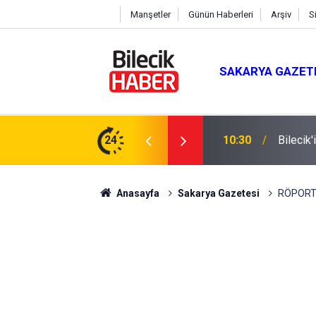
Manşetler
Günün Haberleri
Arşiv
S
SAKARYA GAZET
rına Taşındı
24
10:15
Bilecik
Anasayfa
Sakarya Gazetesi
RÖPORT