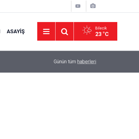
Bilecik
I
ASAYIŞ
23 °C
10:00
Aile ve Sosyal Hizmetler Müdürlüğünde Sünnet 
Günün tüm
haberleri