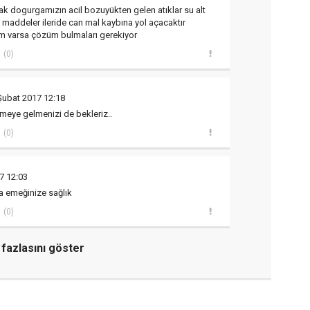
ak dogurgamızın acil bozuyükten gelen atıklar su alt
maddeler ileride can mal kaybına yol açacaktır
im varsa çözüm bulmaları gerekiyor
(0)
Şubat 2017 12:18
lemeye gelmenizi de bekleriz..
(0)
7 12:03
ma emeğinize sağlık
(0)
fazlasını göster