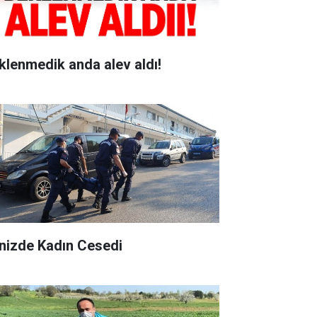
klenmedik anda alev aldı!
nizde Kadın Cesedi