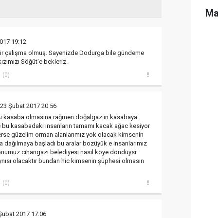
Ma
017 19:12
ı bir çalışma olmuş. Sayenizde Dodurga bile gündeme
kızımızı Söğüt'e bekleriz.
(0)
 23 Şubat 2017 20:56
nu kasaba olmasına rağmen doğalgaz ın kasabaya
 bu kasabadaki insanların tamamı kacak ağac kesiyor
erse güzelim orman alanlarımız yok olacak kimsenin
aba dağılmaya başladı bu aralar bozüyük e insanlarımız
numuz cihangazi belediyesi nasıl köye döndüysr
nısı olacaktır bundan hic kimsenin şüphesi olmasın
(0)
Şubat 2017 17:06