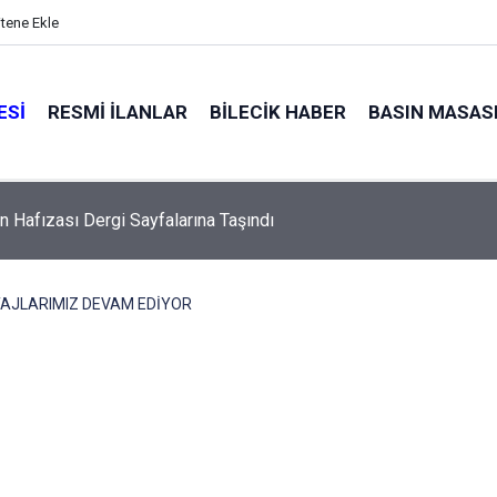
itene Ekle
ESI
RESMI İLANLAR
BILECIK HABER
BASIN MASAS
’te Sosyal Destek Seferberliği
AJLARIMIZ DEVAM EDİYOR