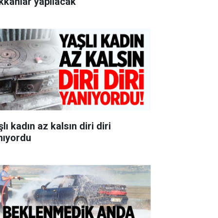
kkânlar yapılacak
lı kadın az kalsın diri diri
nıyordu