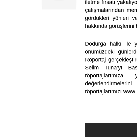
iletme fırsatı yakalı
çalışmalarından memn
gördükleri yönleri v
hakkında görüşlerini be
Dodurga halkı ile y
önümüzdeki günlerd
Röportaj gerçekleşt
Selim Tuna’yı Ba
röportajlarımıza 
değerlendirmeleri
röportajlarımızı www.