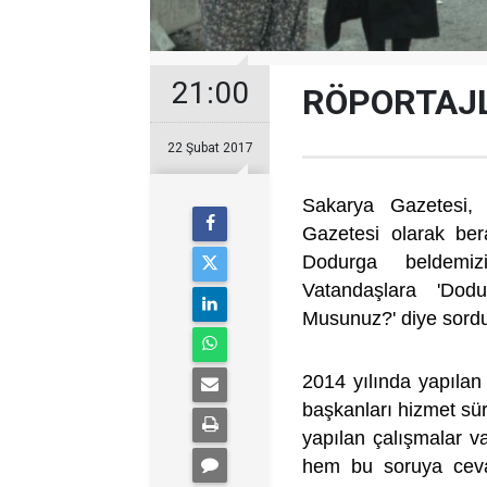
21:00
RÖPORTAJL
22 Şubat 2017
Sakarya Gazetesi,
Gazetesi olarak ber
Dodurga beldemiz
Vatandaşlara 'Dod
Musunuz?' diye sord
2014 yılında yapılan
başkanları hizmet sür
yapılan çalışmalar v
hem bu soruya cevap