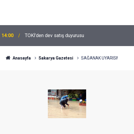
14:00
TOKİ’den dev satış duyurusu
13:00
Veriler alarm verdi: Yüzde 28 düşüş
Anasayfa
Sakarya Gazetesi
SAĞANAK UYARISI!