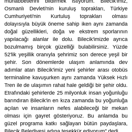
muhabbetlerini bildirmek istiyorum. Bilecik'imiz,
Osmanlı Devleti'nin kuruluş toprakları, Türkiye
Cumhuriyeti'nin Kurtuluş toprakları olması
dolayısıyla büyük öneme sahip iken aynı zamanda
doğal güzellikleri, doğa ve ekstrem sporlarının
yapılacağı alanlar ile dolu. Bilecik'imizde ayrıca
bozulmamış birçok güzelliği bulabilirsiniz. Yüzde
52'lik yeşillik oranıyla şehrimiz son derece yeşil bir
şehir. Son dönemlerde ulaşım anlamında dev
adımlar atan Bilecik'imiz yeni şehirler arası otobüs
terminaline kavuşurken aynı zamanda Yüksek Hızlı
Tren ile de ulaşımın rahat hale geldiği bir şehir oldu.
Etrafındaki şehirlerde 25 milyonluk insan yoğunluğu
barındıran Bilecik'in en kıza zamanda bu yoğunluğa
açılan ve insanların nefes alabileceği bir mekan
olması için gayret gösteriyoruz. Bu anlamda bu
güzel programa katkı sağlayan bütün paydaşlara,
Bilecik Belediyesi adına teşekkür ediyorum'' dedi.