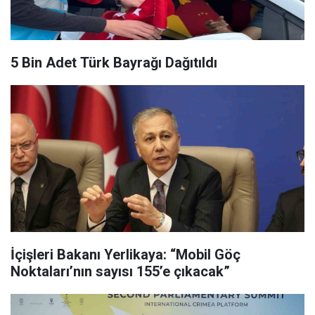
5 Bin Adet Türk Bayrağı Dağıtıldı
İçişleri Bakanı Yerlikaya: “Mobil Göç
Noktaları’nın sayısı 155’e çıkacak”