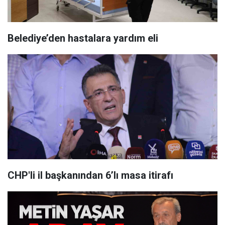
Belediye’den hastalara yardım eli
CHP'li il başkanından 6’lı masa itirafı