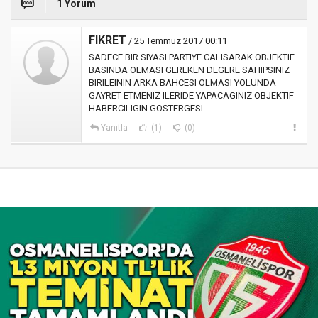
1 Yorum
FIKRET
/ 25 Temmuz 2017 00:11
SADECE BIR SIYASI PARTIYE CALISARAK OBJEKTIF
BASINDA OLMASI GEREKEN DEGERE SAHIPSINIZ
BIRILEININ ARKA BAHCESI OLMASI YOLUNDA
GAYRET ETMENIZ ILERIDE YAPACAGINIZ OBJEKTIF
HABERCILIGIN GOSTERGESI
Yanıtla
(1)
(0)