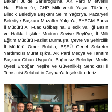
Bakanı Jülide Sarıeroğlu’na, AK Parti Milletvekili
Halil Eldemir’e, CHP Milletvekili Yaşar Tüzün’e,
Bilecik Belediye Başkanı Selim Yağcı’ya, Pazaryeri
Belediye Başkanı Muzaffer Yalçın’a, BYEGM Bursa
İl Müdürü Ali Fuad Gölbaşı’na, Bilecik Valiliği Basın
ve Halkla İlişkiler Müdürü Seviye Beyli’ye, İl Milli
Eğitim Müdürü Fazilet Durmuş’a, Çevre ve Şehircilik
İl Müdürü Ömer Bolat’a, BŞEÜ Genel Sekreter
Yardımcısı Murat Işık’a, AK Parti Medya ve Tanıtım
Başkanı Cihan Uygun’a, Bağımsız Belediye Meclis
Üyesi Erdoğan Yeşil’e ve Güvenlik-İş Sendikası İl
Temsilcisi Selahattin Ceyhan’a teşekkür ederiz.