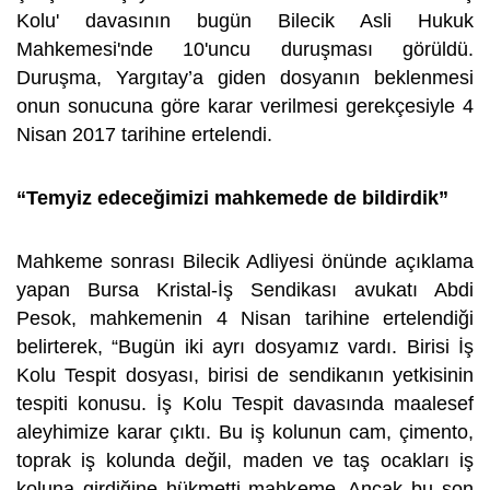
Kolu' davasının bugün Bilecik Asli Hukuk
Mahkemesi'nde 10'uncu duruşması görüldü.
Duruşma, Yargıtay’a giden dosyanın beklenmesi
onun sonucuna göre karar verilmesi gerekçesiyle 4
Nisan 2017 tarihine ertelendi.
“Temyiz edeceğimizi mahkemede de bildirdik”
Mahkeme sonrası Bilecik Adliyesi önünde açıklama
yapan Bursa Kristal-İş Sendikası avukatı Abdi
Pesok, mahkemenin 4 Nisan tarihine ertelendiği
belirterek, “Bugün iki ayrı dosyamız vardı. Birisi İş
Kolu Tespit dosyası, birisi de sendikanın yetkisinin
tespiti konusu. İş Kolu Tespit davasında maalesef
aleyhimize karar çıktı. Bu iş kolunun cam, çimento,
toprak iş kolunda değil, maden ve taş ocakları iş
koluna girdiğine hükmetti mahkeme. Ancak bu son